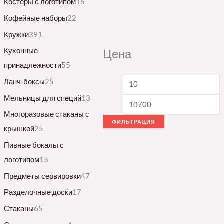
Костеры с логотипом
15
Кофейные наборы
22
Кружки
391
Кухонные
Цена
принадлежности
55
Ланч-боксы
25
Мельницы для специй
13
Многоразовые стаканы с
ФИЛЬТРАЦИЯ
крышкой
25
Пивные бокалы с
логотипом
15
Предметы сервировки
47
Разделочные доски
17
Стаканы
65