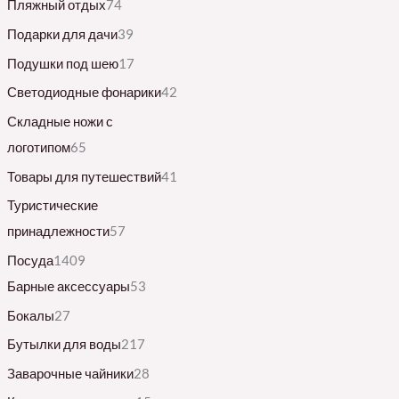
Пляжный отдых
74
Подарки для дачи
39
Подушки под шею
17
Светодиодные фонарики
42
Складные ножи с
логотипом
65
Товары для путешествий
41
Туристические
принадлежности
57
Посуда
1409
Барные аксессуары
53
Бокалы
27
Бутылки для воды
217
Заварочные чайники
28