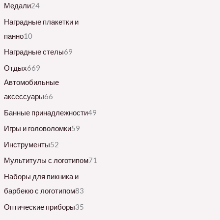
Медали
24
Наградные плакетки и
панно
10
Наградные стелы
69
Отдых
669
Автомобильные
аксессуары
66
Банные принадлежности
49
Игры и головоломки
59
Инструменты
52
Мультитулы с логотипом
71
Наборы для пикника и
барбекю с логотипом
83
Оптические приборы
35