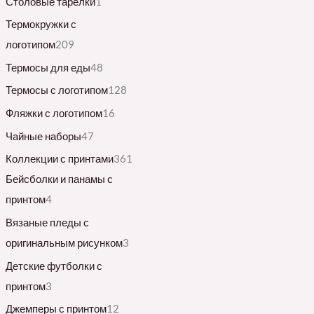
Столовые тарелки
1
Термокружки с
логотипом
209
Термосы для еды
48
Термосы с логотипом
128
Фляжки с логотипом
16
Чайные наборы
47
Коллекции с принтами
361
Бейсболки и панамы с
принтом
4
Вязаные пледы с
оригинальным рисунком
3
Детские футболки с
принтом
3
Джемперы с принтом
12