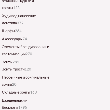
Флисовые куртки и
кофты
123
Худи под нанесение
логотипа
372
Шарфы
284
Аксессуары
74
Элементы брендирования и
кастомизации
270
Зонты
281
Зонты трости
120
Необычные и оригинальные
зонты
20
Складные зонты
163
Ежедневники и
блокноты
1795