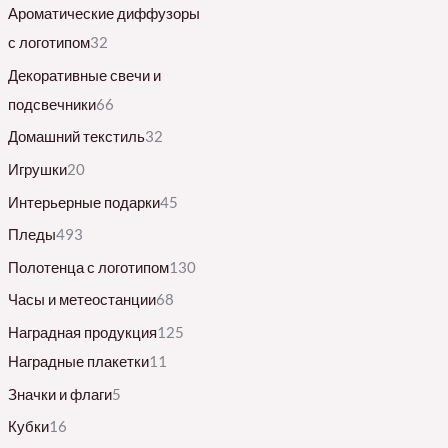
Ароматические диффузоры
с логотипом
32
Декоративные свечи и
подсвечники
66
Домашний текстиль
32
Игрушки
20
Интерьерные подарки
45
Пледы
493
Полотенца с логотипом
130
Часы и метеостанции
68
Наградная продукция
125
Наградные плакетки
11
Значки и флаги
5
Кубки
16