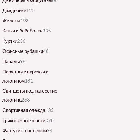
Джемперы и кардиганы
80
Дождевики
120
Жилеты
198
Кепки и бейсболки
335
Куртки
236
Офисные рубашки
48
Панамы
98
Перчатки и варежки с
логотипом
181
Свитшоты под нанесение
логотипа
268
Спортивная одежда
135
Трикотажные шапки
370
Фартуки с логотипом
34