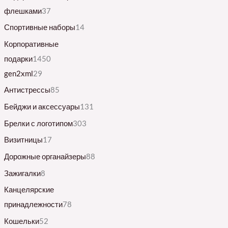
флешками
37
Спортивные наборы
14
Корпоративные
подарки
1450
gen2xml
29
Антистрессы
85
Бейджи и аксессуары
131
Брелки с логотипом
303
Визитницы
17
Дорожные органайзеры
88
Зажигалки
8
Канцелярские
принадлежности
78
Кошельки
52