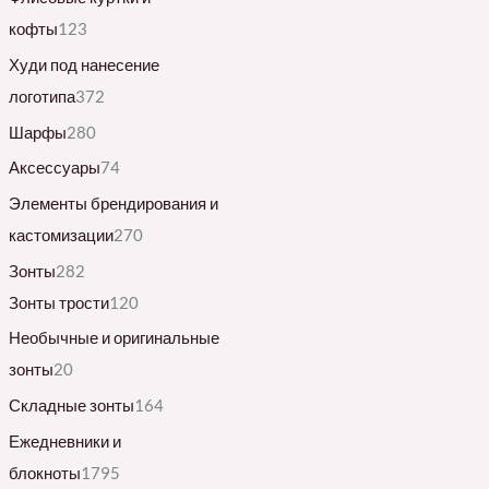
кофты
123
Худи под нанесение
логотипа
372
Шарфы
280
Аксессуары
74
Элементы брендирования и
кастомизации
270
Зонты
282
Зонты трости
120
Необычные и оригинальные
зонты
20
Складные зонты
164
Ежедневники и
блокноты
1795