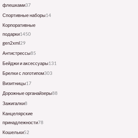
флешками
37
Спортивные наборы
14
Корпоративные
подарки
1450
gen2xml
29
Антистрессы
85
Бейджи и аксессуары
131
Брелки с логотипом
303
Визитницы
17
Дорожные органайзеры
88
Зажигалки
8
Канцелярские
принадлежности
78
Кошельки
52