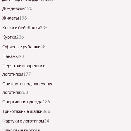
Дождевики
120
Жилеты
198
Кепки и бейсболки
335
Куртки
236
Офисные рубашки
48
Панамы
98
Перчатки и варежки с
логотипом
177
Свитшоты под нанесение
логотипа
268
Спортивная одежда
135
Трикотажные шапки
366
Фартуки с логотипом
34
Флисовые куртки и