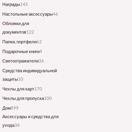
Награды
145
Настольные аксессуары
46
Обложки для
документов
122
Папки, портфели
62
Подарочные книги
4
Светоотражатели
36
Средства индивидуальной
защиты
10
Чехлы для карт
170
Чехлы для пропуска
100
Дом
899
Аксессуары и средства для
ухода
36