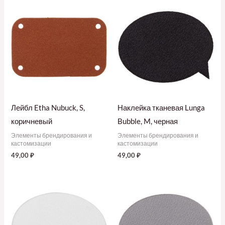
Лейбл Etha Nubuck, S,
Наклейка тканевая Lunga
коричневый
Bubble, M, черная
Элементы брендирования и
Элементы брендирования и
кастомизации
кастомизации
49,00
₽
49,00
₽