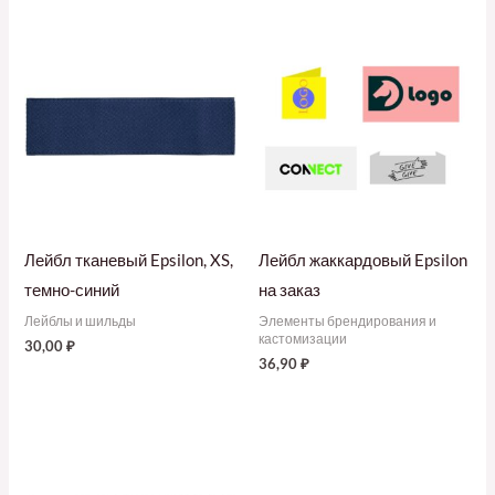
Лейбл тканевый Epsilon, XS,
Лейбл жаккардовый Epsilon
темно-синий
на заказ
Лейблы и шильды
Элементы брендирования и
кастомизации
30,00
₽
36,90
₽