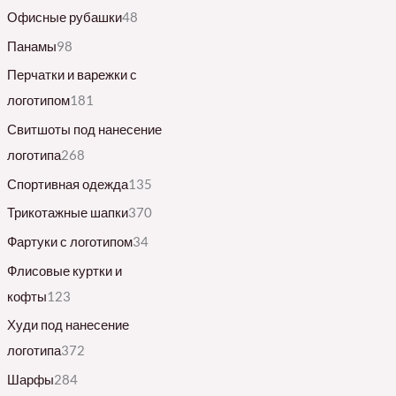
Офисные рубашки
48
Панамы
98
Перчатки и варежки с
логотипом
181
Свитшоты под нанесение
логотипа
268
Спортивная одежда
135
Трикотажные шапки
370
Фартуки с логотипом
34
Флисовые куртки и
кофты
123
Худи под нанесение
логотипа
372
Шарфы
284