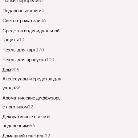
Папки, портфели
62
Подарочные книги
4
Светоотражатели
36
Средства индивидуальной
защиты
10
Чехлы для карт
170
Чехлы для пропуска
100
Дом
905
Аксессуары и средства для
ухода
36
Ароматические диффузоры
с логотипом
32
Декоративные свечи и
подсвечники
66
Домашний текстиль
32