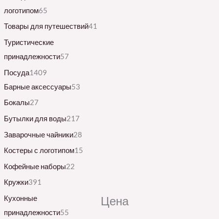
логотипом
65
Товары для путешествий
41
Туристические
принадлежности
57
Посуда
1409
Барные аксессуары
53
Бокалы
27
Бутылки для воды
217
Заварочные чайники
28
Костеры с логотипом
15
Кофейные наборы
22
Кружки
391
Кухонные
Цена
принадлежности
55