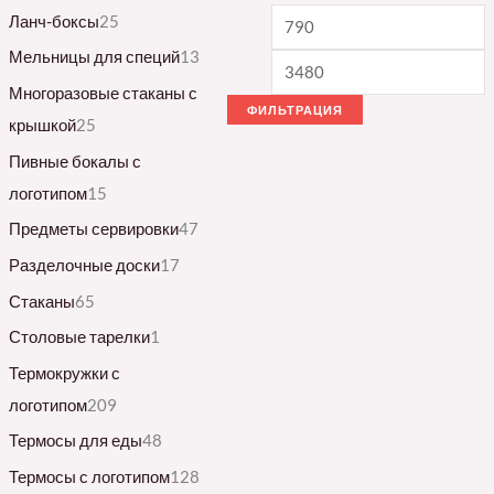
Ланч-боксы
25
Мельницы для специй
13
Многоразовые стаканы с
ФИЛЬТРАЦИЯ
крышкой
25
Пивные бокалы с
логотипом
15
Предметы сервировки
47
Разделочные доски
17
Стаканы
65
Столовые тарелки
1
Термокружки с
логотипом
209
Термосы для еды
48
Термосы с логотипом
128