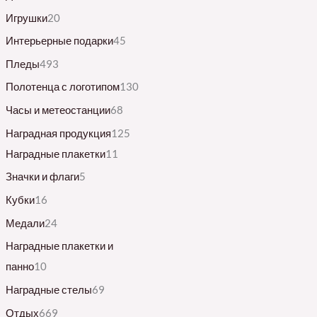
Игрушки
20
Интерьерные подарки
45
Пледы
493
Полотенца с логотипом
130
Часы и метеостанции
68
Наградная продукция
125
Наградные плакетки
11
Значки и флаги
5
Кубки
16
Медали
24
Наградные плакетки и
панно
10
Наградные стелы
69
Отдых
669