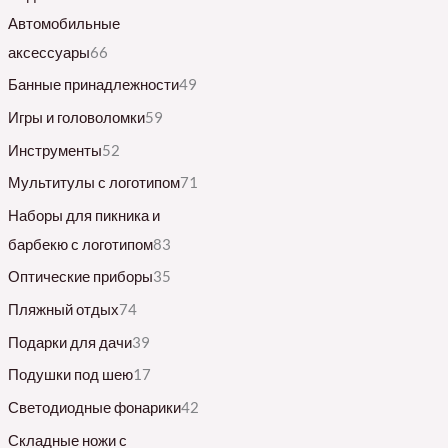
Автомобильные
аксессуары
66
Банные принадлежности
49
Игры и головоломки
59
Инструменты
52
Мультитулы с логотипом
71
Наборы для пикника и
барбекю с логотипом
83
Оптические приборы
35
Пляжный отдых
74
Подарки для дачи
39
Подушки под шею
17
Светодиодные фонарики
42
Складные ножи с