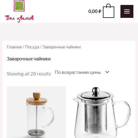
Перейти
0
0,00
₽
к
содержимому
Главная
/
Посуда
/ Заварочные чайники
Заварочные чайники
Showing all 28 results