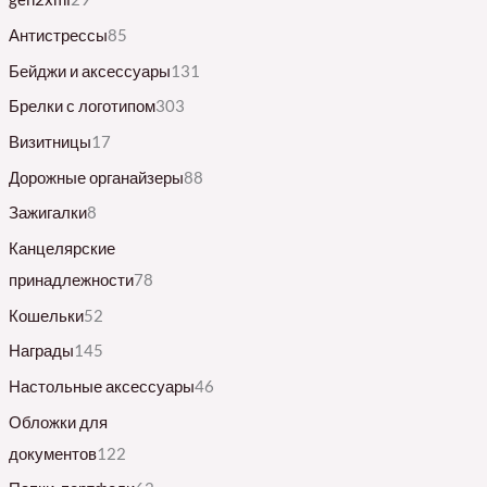
Антистрессы
85
Бейджи и аксессуары
131
Брелки с логотипом
303
Визитницы
17
Дорожные органайзеры
88
Зажигалки
8
Канцелярские
принадлежности
78
Кошельки
52
Награды
145
Настольные аксессуары
46
Обложки для
документов
122