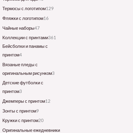
Термосы с логотипом
129
Фляжки с логотипом
16
Чайные наборы
47
Коллекции с принтами
361
Бейсболки и панамы с
принтом
4
Вязаные пледы с
оригинальным рисунком
3
Детские футболки с
принтом
3
Джемперы с принтом
12
Зонты с принтом
9
Кружки с принтом
20
Оригинальные ежедневники