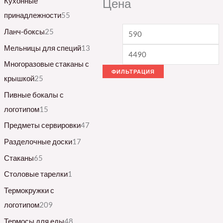
Кухонные
Цена
принадлежности
55
Ланч-боксы
25
Мельницы для специй
13
Многоразовые стаканы с
ФИЛЬТРАЦИЯ
крышкой
25
Пивные бокалы с
логотипом
15
Предметы сервировки
47
Разделочные доски
17
Стаканы
65
Столовые тарелки
1
Термокружки с
логотипом
209
Термосы для еды
48