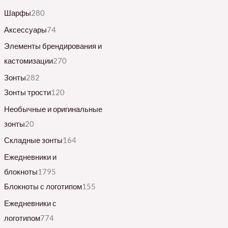
Шарфы
280
Аксессуары
74
Элементы брендирования и
кастомизации
270
Зонты
282
Зонты трости
120
Необычные и оригинальные
зонты
20
Складные зонты
164
Ежедневники и
блокноты
1795
Блокноты с логотипом
155
Ежедневники с
логотипом
774