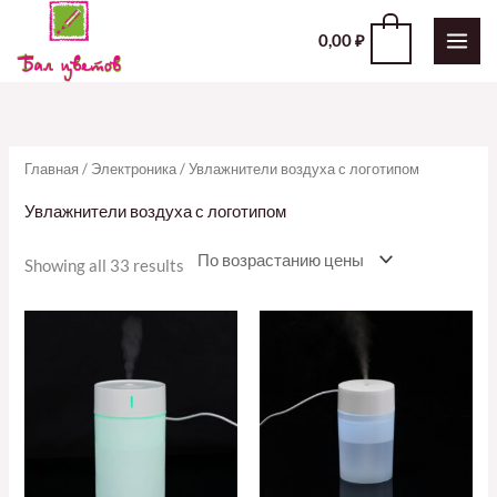
Перейти
0
0,00
₽
к
содержимому
Главная
/
Электроника
/ Увлажнители воздуха с логотипом
Увлажнители воздуха с логотипом
Showing all 33 results