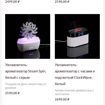
2499,00
₽
2590,00
₽
Увлажнитель-
Увлажнитель-
ароматизатор Steam Spin,
ароматизатор с часами и
белый с серым
подсветкой ClockWave,
белый
Подарки на День энергетика 22
декабря
Ароматические диффузоры с
2590,00
₽
логотипом
2690,00
₽