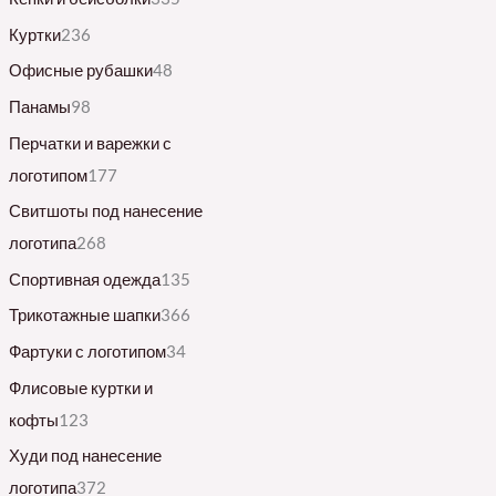
Куртки
236
Офисные рубашки
48
Панамы
98
Перчатки и варежки с
логотипом
177
Свитшоты под нанесение
логотипа
268
Спортивная одежда
135
Трикотажные шапки
366
Фартуки с логотипом
34
Флисовые куртки и
кофты
123
Худи под нанесение
логотипа
372