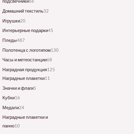
подсвечники
66
Домашний текстиль
32
Игрушки
20
Интерьерные подарки
45
Пледы
487
Полотенца с логотипом
130
Часы и метеостанции
68
Наградная продукция
125
Наградные плакетки
11
Значки и флаги
5
Кубки
16
Медали
24
Наградные плакетки и
панно
10