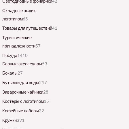
Светодиодные фонарики
42
Складные ножи с
логотипом
65
Товары для путешествий
41
Туристические
принадлежности
57
Посуда
1410
Барные аксессуары
53
Бокалы
27
Бутылки для воды
217
Заварочные чайники
28
Костеры с логотипом
15
Кофейные наборы
22
Кружки
391