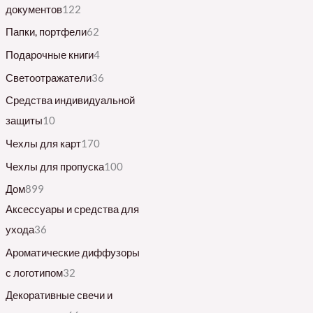
документов
122
Папки, портфели
62
Подарочные книги
4
Светоотражатели
36
Средства индивидуальной
защиты
10
Чехлы для карт
170
Чехлы для пропуска
100
Дом
899
Аксессуары и средства для
ухода
36
Ароматические диффузоры
с логотипом
32
Декоративные свечи и