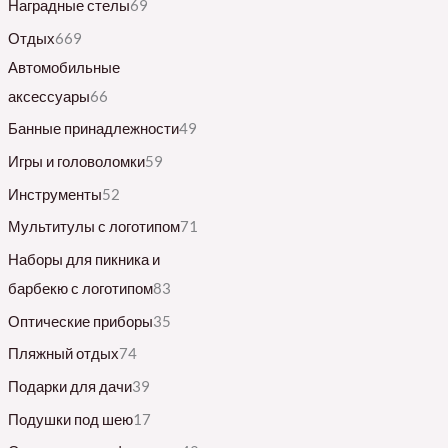
Наградные стелы
69
Отдых
669
Автомобильные
аксессуары
66
Банные принадлежности
49
Игры и головоломки
59
Инструменты
52
Мультитулы с логотипом
71
Наборы для пикника и
барбекю с логотипом
83
Оптические приборы
35
Пляжный отдых
74
Подарки для дачи
39
Подушки под шею
17