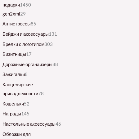
подарки
1450
gen2xml
29
Антистрессы
85
Бейджи и аксессуары
131
Брелки с логотипом
303
Визитницы
17
Дорожные органайзеры
88
Зажигалки
8
Канцелярские
принадлежности
78
Кошельки
52
Награды
145
Настольные аксессуары
46
Обложки для