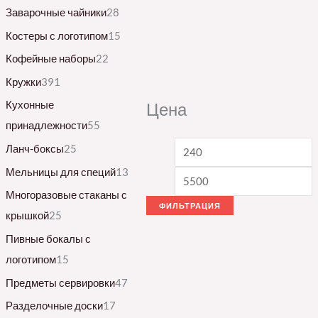
Заварочные чайники
28
Костеры с логотипом
15
Кофейные наборы
22
Кружки
391
Кухонные
Цена
принадлежности
55
Ланч-боксы
25
Мельницы для специй
13
Многоразовые стаканы с
ФИЛЬТРАЦИЯ
крышкой
25
Пивные бокалы с
логотипом
15
Предметы сервировки
47
Разделочные доски
17