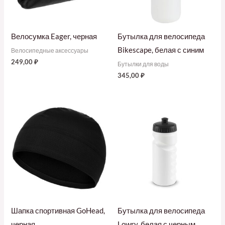
Велосумка Eager, черная
Бутылка для велосипеда
Bikescape, белая с синим
Велосипедные аксессуары
249,00
₽
Бутылки для воды
345,00
₽
Шапка спортивная GoHead,
Бутылка для велосипеда
черная
Lowry, белая с черным