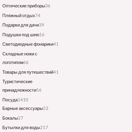
Оптические приборы
36
Пляжный отдых
74
Подарки для дачи
39
Подушки под шею
16
Светодиодные фонарики
41
Складные ножи с
логотипом
66
Товары для путешествий
41
Туристические
принадлежности
56
Посуда
1410
Барные аксессуары
53
Бокалы
27
Бутылки для воды
217