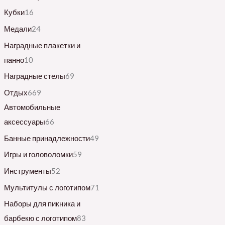
Кубки
16
Медали
24
Наградные плакетки и
панно
10
Наградные стелы
69
Отдых
669
Автомобильные
аксессуары
66
Банные принадлежности
49
Игры и головоломки
59
Инструменты
52
Мультитулы с логотипом
71
Наборы для пикника и
барбекю с логотипом
83