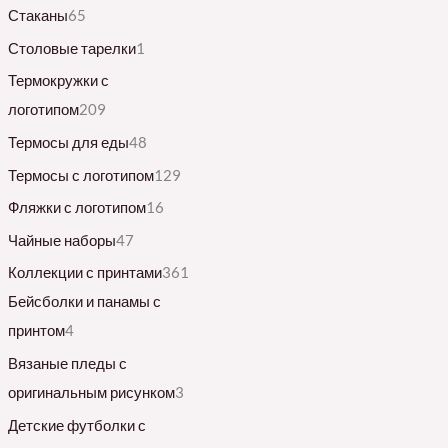
Стаканы
65
Столовые тарелки
1
Термокружки с
логотипом
209
Термосы для еды
48
Термосы с логотипом
129
Фляжки с логотипом
16
Чайные наборы
47
Коллекции с принтами
361
Бейсболки и панамы с
принтом
4
Вязаные пледы с
оригинальным рисунком
3
Детские футболки с