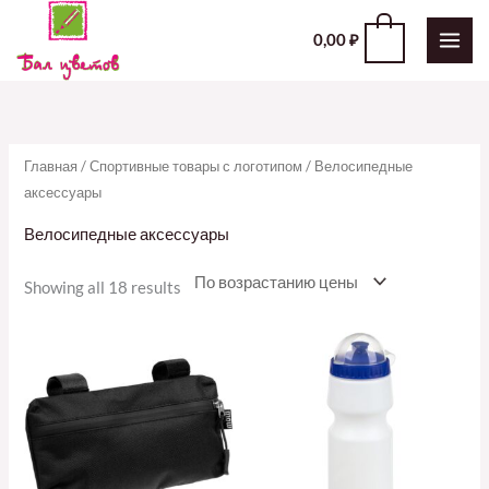
Перейти
0
0,00
₽
к
содержимому
Главная
/
Спортивные товары с логотипом
/ Велосипедные
аксессуары
Велосипедные аксессуары
Showing all 18 results