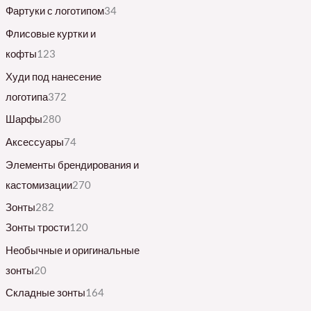
Фартуки с логотипом
34
Флисовые куртки и
кофты
123
Худи под нанесение
логотипа
372
Шарфы
280
Аксессуары
74
Элементы брендирования и
кастомизации
270
Зонты
282
Зонты трости
120
Необычные и оригинальные
зонты
20
Складные зонты
164