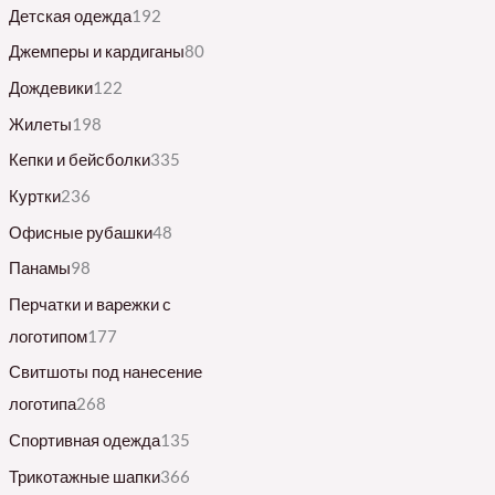
а
н
Детская одежда
192
а
Джемперы и кардиганы
80
Дождевики
122
Жилеты
198
Кепки и бейсболки
335
Куртки
236
Офисные рубашки
48
Панамы
98
Перчатки и варежки с
логотипом
177
Свитшоты под нанесение
логотипа
268
Спортивная одежда
135
Трикотажные шапки
366