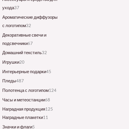
ухода
37
Ароматические диффузоры
с логотипом
32
Декоративные свечи и
подсвечники
67
Домашний текстиль
32
Игрушки
20
Интерьерные подарки
45
Пледы
487
Полотенца с логотипом
124
Часы и метеостанции
68
Наградная продукция
125
Наградные плакетки
11
Значки и флаги
5