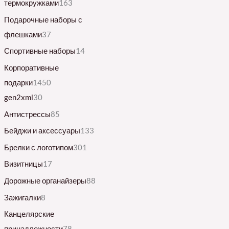
термокружками
163
Подарочные наборы с
флешками
37
Спортивные наборы
14
Корпоративные
подарки
1450
gen2xml
30
Антистрессы
85
Бейджи и аксессуары
133
Брелки с логотипом
301
Визитницы
17
Дорожные органайзеры
88
Зажигалки
8
Канцелярские
принадлежности
78