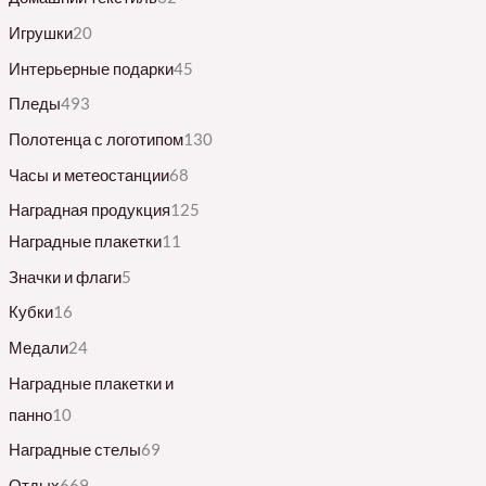
Игрушки
20
Интерьерные подарки
45
Пледы
493
Полотенца с логотипом
130
Часы и метеостанции
68
Наградная продукция
125
Наградные плакетки
11
Значки и флаги
5
Кубки
16
Медали
24
Наградные плакетки и
панно
10
Наградные стелы
69
Отдых
669