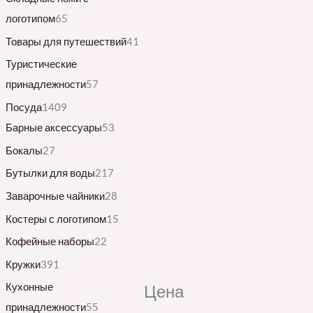
логотипом
65
Товары для путешествий
41
Туристические
принадлежности
57
Посуда
1409
Барные аксессуары
53
Бокалы
27
Бутылки для воды
217
Заварочные чайники
28
Костеры с логотипом
15
Кофейные наборы
22
Кружки
391
Кухонные
Цена
принадлежности
55