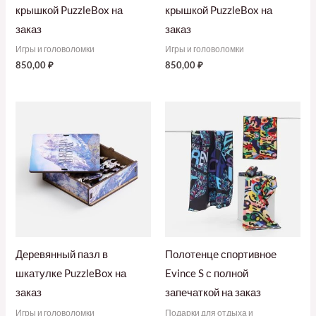
крышкой PuzzleBox на
крышкой PuzzleBox на
заказ
заказ
Игры и головоломки
Игры и головоломки
850,00
₽
850,00
₽
Деревянный пазл в
Полотенце спортивное
шкатулке PuzzleBox на
Evince S с полной
заказ
запечаткой на заказ
Игры и головоломки
Подарки для отдыха и