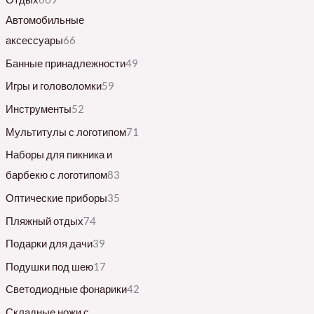
Автомобильные
аксессуары
66
Банные принадлежности
49
Игры и головоломки
59
Инструменты
52
Мультитулы с логотипом
71
Наборы для пикника и
барбекю с логотипом
83
Оптические приборы
35
Пляжный отдых
74
Подарки для дачи
39
Подушки под шею
17
Светодиодные фонарики
42
Складные ножи с