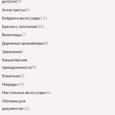
gen2xml
29
Антистрессы
85
Бейджи и аксессуары
131
Брелки с логотипом
303
Визитницы
17
Дорожные органайзеры
88
Зажигалки
8
Канцелярские
принадлежности
78
Кошельки
52
Награды
145
Настольные аксессуары
46
Обложки для
документов
122