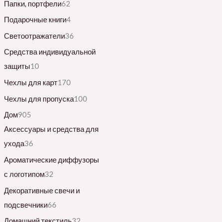
Папки, портфели
62
Подарочные книги
4
Светоотражатели
36
Средства индивидуальной
защиты
10
Чехлы для карт
170
Чехлы для пропуска
100
Дом
905
Аксессуары и средства для
ухода
36
Ароматические диффузоры
с логотипом
32
Декоративные свечи и
подсвечники
66
Домашний текстиль
32