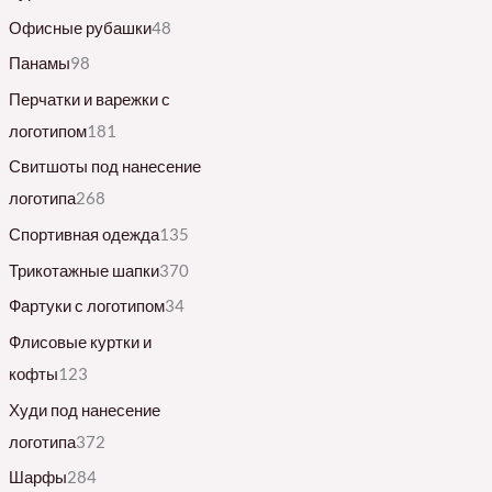
Офисные рубашки
48
Панамы
98
Перчатки и варежки с
логотипом
181
Свитшоты под нанесение
логотипа
268
Спортивная одежда
135
Трикотажные шапки
370
Фартуки с логотипом
34
Флисовые куртки и
кофты
123
Худи под нанесение
логотипа
372
Шарфы
284