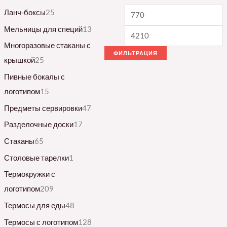
Ланч-боксы
25
Мельницы для специй
13
Многоразовые стаканы с
ФИЛЬТРАЦИЯ
крышкой
25
Пивные бокалы с
логотипом
15
Предметы сервировки
47
Разделочные доски
17
Стаканы
65
Столовые тарелки
1
Термокружки с
логотипом
209
Термосы для еды
48
Термосы с логотипом
128