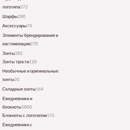
логотипа
372
Шарфы
280
Аксессуары
74
Элементы брендирования и
кастомизации
270
Зонты
282
Зонты трости
120
Необычные и оригинальные
зонты
20
Складные зонты
164
Ежедневники и
блокноты
1800
Блокноты с логотипом
155
Ежедневники с