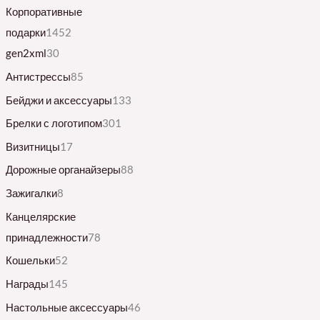
Корпоративные
подарки
1452
gen2xml
30
Антистрессы
85
Бейджи и аксессуары
133
Брелки с логотипом
301
Визитницы
17
Дорожные органайзеры
88
Зажигалки
8
Канцелярские
принадлежности
78
Кошельки
52
Награды
145
Настольные аксессуары
46