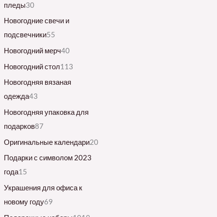
пледы
30
Новогодние свечи и
подсвечники
55
Новогодний мерч
40
Новогодний стол
113
Новогодняя вязаная
одежда
43
Новогодняя упаковка для
подарков
87
Оригинальные календари
20
Подарки с символом 2023
года
15
Украшения для офиса к
новому году
69