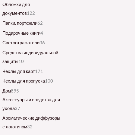
Обложки для
документов
122
Папки, портфели
62
Подарочные книги
4
Светоотражатели
36
Средства индивидуальной
защиты
10
Чехлы для карт
171
Чехлы для пропуска
100
Дом
895
Аксессуары и средства для
ухода
37
Ароматические диффузоры
с логотипом
32