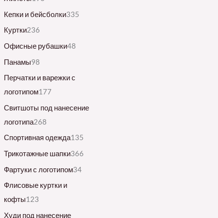
Кепки и бейсболки
335
Куртки
236
Офисные рубашки
48
Панамы
98
Перчатки и варежки с
логотипом
177
Свитшоты под нанесение
логотипа
268
Спортивная одежда
135
Трикотажные шапки
366
Фартуки с логотипом
34
Флисовые куртки и
кофты
123
Худи под нанесение