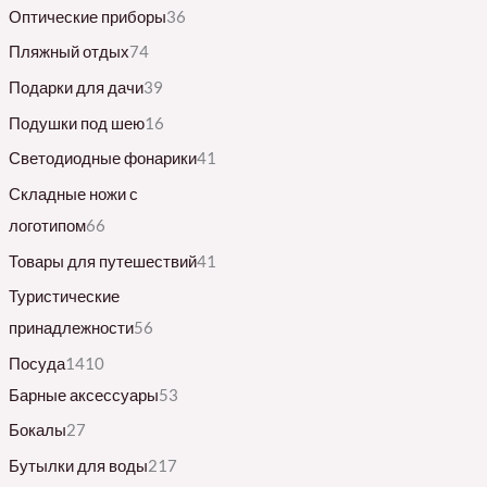
Оптические приборы
36
Пляжный отдых
74
Подарки для дачи
39
Подушки под шею
16
Светодиодные фонарики
41
Складные ножи с
логотипом
66
Товары для путешествий
41
Туристические
принадлежности
56
Посуда
1410
Барные аксессуары
53
Бокалы
27
Бутылки для воды
217