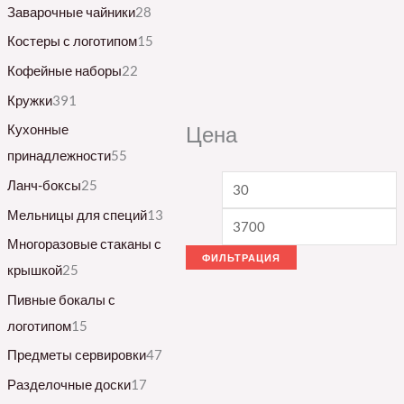
Заварочные чайники
28
Костеры с логотипом
15
Кофейные наборы
22
Кружки
391
Кухонные
Цена
принадлежности
55
Ланч-боксы
25
Мельницы для специй
13
Многоразовые стаканы с
ФИЛЬТРАЦИЯ
крышкой
25
Пивные бокалы с
логотипом
15
Предметы сервировки
47
Разделочные доски
17