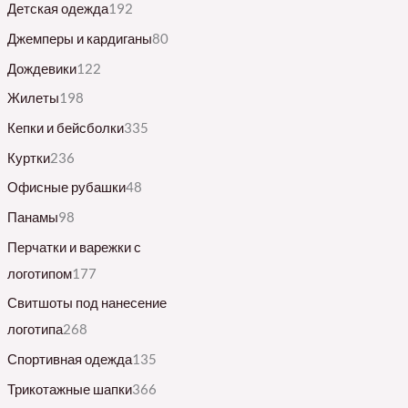
Детская одежда
192
а
Джемперы и кардиганы
80
Дождевики
122
Жилеты
198
Кепки и бейсболки
335
Куртки
236
Офисные рубашки
48
Панамы
98
Перчатки и варежки с
логотипом
177
Свитшоты под нанесение
логотипа
268
Спортивная одежда
135
Трикотажные шапки
366