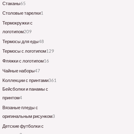
Стаканы
65
Столовые тарелки
1
Термокружки с
логотипом
209
Термосы для еды
48
Термосы с логотипом
129
Фляжки с логотипом
16
Чайные наборы
47
Коллекции с принтами
361
Бейсболки и панамы с
принтом
4
Вязаные пледы с
оригинальным рисунком
3
Детские футболки с