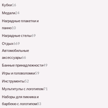
Кубки
16
Медали
24
Наградные плакетки и
панно
10
Наградные стелы
69
Отдых
669
Автомобильные
аксессуары
66
Банные принадлежности
49
Игры и головоломки
59
Инструменты
52
Мультитулы с логотипом
71
Наборы для пикника и
барбекю с логотипом
83