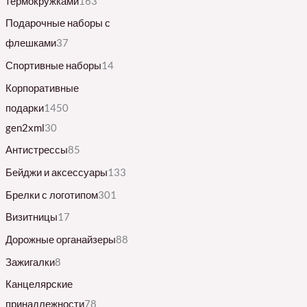
термокружками
163
Подарочные наборы с
флешками
37
Спортивные наборы
14
Корпоративные
подарки
1450
gen2xml
30
Антистрессы
85
Бейджи и аксессуары
133
Брелки с логотипом
301
Визитницы
17
Дорожные органайзеры
88
Зажигалки
8
Канцелярские
принадлежности
78