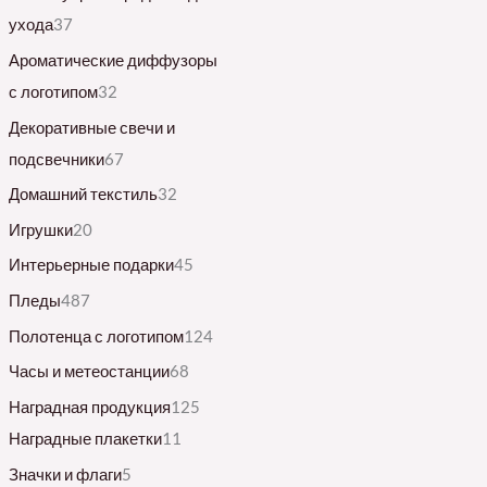
ухода
37
Ароматические диффузоры
с логотипом
32
Декоративные свечи и
подсвечники
67
Домашний текстиль
32
Игрушки
20
Интерьерные подарки
45
Пледы
487
Полотенца с логотипом
124
Часы и метеостанции
68
Наградная продукция
125
Наградные плакетки
11
Значки и флаги
5