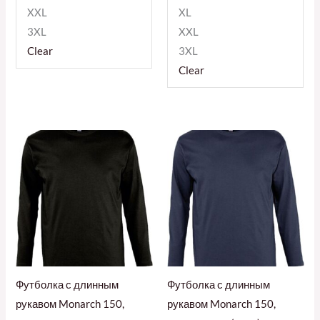
XXL
XL
3XL
XXL
Clear
3XL
Clear
Футболка с длинным
Футболка с длинным
рукавом Monarch 150,
рукавом Monarch 150,