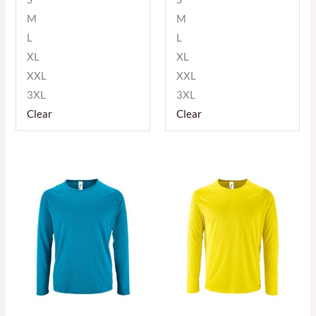
M
M
L
L
XL
XL
XXL
XXL
3XL
3XL
Clear
Clear