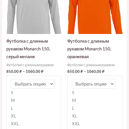
Футболка с длинным
Футболка с длинным
рукавом Monarch 150,
рукавом Monarch 150,
серый меланж
оранжевая
Футболки с длинным рукавом
Футболки с длинным рукавом
850,00
₽
–
1060,00
₽
850,00
₽
–
1060,00
₽
S
S
M
M
L
L
XL
XL
XXL
XXL