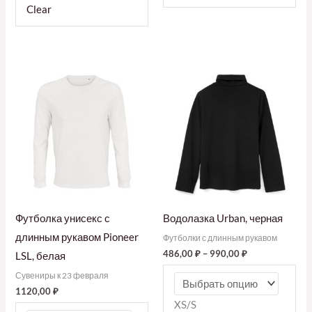
Clear
Футболка унисекс с
Водолазка Urban, черная
длинным рукавом Pioneer
Футболки с длинным рукавом
486,00
₽
–
990,00
₽
LSL, белая
Сувениры к 23 февраля
1120,00
₽
XS/S