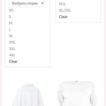
M/L
XS
XL/2XL
S
Clear
M
L
XL
XXL
3XL
4XL
Clear