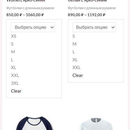
Футболки с длинным рукавом
Футболки с длинным рукавом
850,00
₽
–
1060,00
₽
890,00
₽
–
1192,00
₽
XS
S
S
M
M
L
L
XL
XL
XXL
XXL
Clear
3XL
Clear