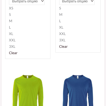
XS
S
S
M
M
L
L
XL
XL
XXL
XXL
3XL
3XL
Clear
Clear