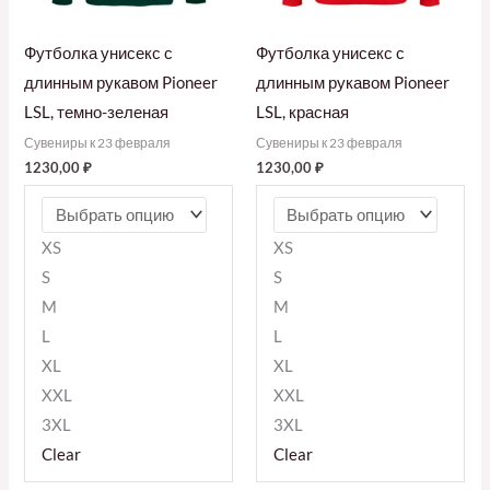
Футболка унисекс с
Футболка унисекс с
длинным рукавом Pioneer
длинным рукавом Pioneer
LSL, темно-зеленая
LSL, красная
Сувениры к 23 февраля
Сувениры к 23 февраля
1230,00
₽
1230,00
₽
XS
XS
S
S
M
M
L
L
XL
XL
XXL
XXL
3XL
3XL
Clear
Clear