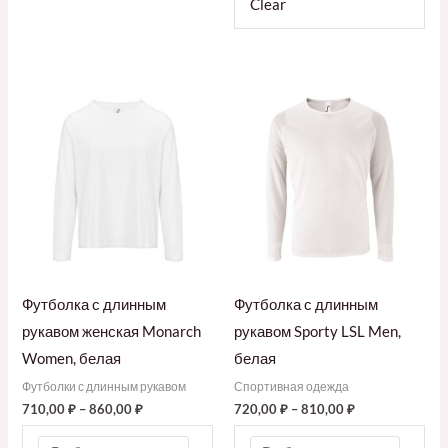
Clear
Футболка с длинным
Футболка с длинным
рукавом женская Monarch
рукавом Sporty LSL Men,
Women, белая
белая
Футболки с длинным рукавом
Спортивная одежда
710,00
₽
–
860,00
₽
720,00
₽
–
810,00
₽