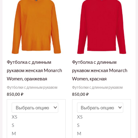
Футболка с длинным
Футболка с длинным
рукавом женская Monarch
рукавом женская Monarch
Women, оранжевая
Women, красная
Футболки с длинным рукавом
Футболки с длинным рукавом
850,00
₽
850,00
₽
XS
XS
S
S
M
M