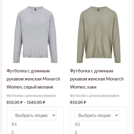
Футболка с длинным
Футболка с длинным
рукавом женская Monarch
рукавом женская Monarch
Women, серый меланж
Women, хаки
Футболки с длинным рукавом
Футболки с длинным рукавом
850,00
₽
–
1060,00
₽
850,00
₽
XS
XS
S
S