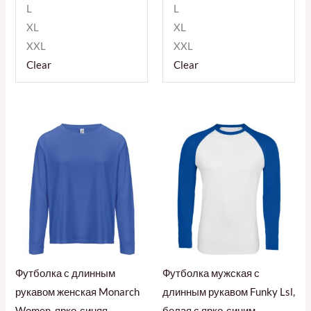
L
L
XL
XL
XXL
XXL
Clear
Clear
Футболка с длинным
Футболка мужская с
рукавом женская Monarch
длинным рукавом Funky Lsl,
Women, ярко-синяя
белая с ярко-синим