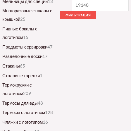
Мельницы для специй
13
Многоразовые стаканы с
ФИЛЬТРАЦИЯ
крышкой
25
Пивные бокалы с
логотипом
15
Предметы сервировки
47
Разделочные доски
17
Стаканы
65
Столовые тарелки
1
Термокружки с
логотипом
209
Термосы для еды
48
Термосы с логотипом
128
Фляжки с логотипом
16