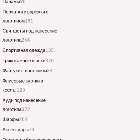
Панамы
98
Перчатки и варежки с
логотипом
181
Свитшоты под нанесение
логотипа
268
Спортивная одежда
135
Трикотажные шапки
370
Фартуки с логотипом
34
Флисовые куртки и
кофты
123
Худи под нанесение
логотипа
372
Шарфы
284
Аксессуары
74
Элементы брендирования и