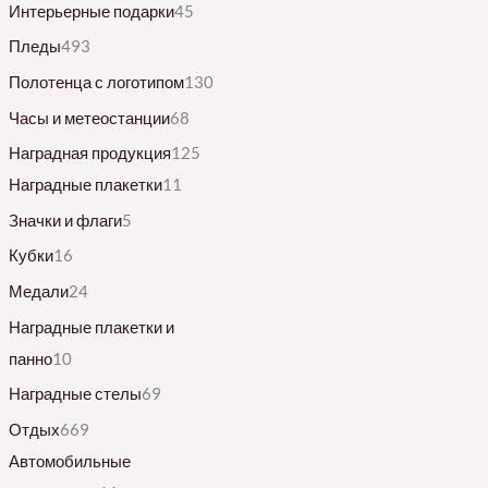
Интерьерные подарки
45
Пледы
493
Полотенца с логотипом
130
Часы и метеостанции
68
Наградная продукция
125
Наградные плакетки
11
Значки и флаги
5
Кубки
16
Медали
24
Наградные плакетки и
панно
10
Наградные стелы
69
Отдых
669
Автомобильные