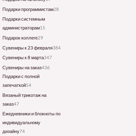
Подарки программистам
28
Подарки системным
администраторам
15
Подарок коллеге
29
Сувениры к 23 февраля
384
Сувениры к 8 марта
347
Сувениры на заказ
436
Подарки с полной
запечаткой
54
Вязаный трикотаж на
заказ
47
Ежедневники и блокноты по
индивидуальному
дизайну
74