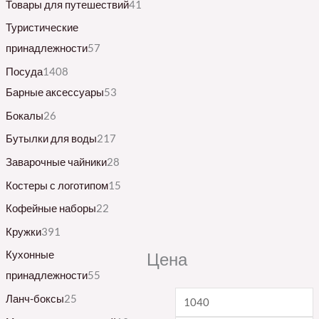
Товары для путешествий
41
Туристические
принадлежности
57
Посуда
1408
Барные аксессуары
53
Бокалы
26
Бутылки для воды
217
Заварочные чайники
28
Костеры с логотипом
15
Кофейные наборы
22
Кружки
391
Кухонные
Цена
принадлежности
55
Ланч-боксы
25