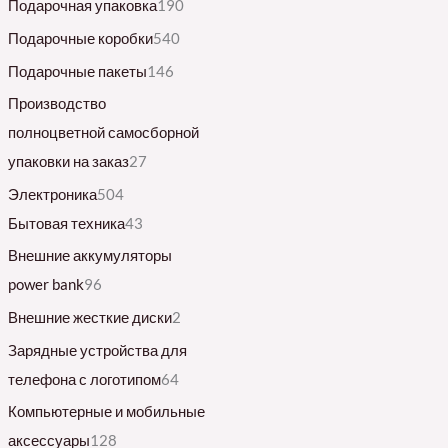
Подарочная упаковка
190
Подарочные коробки
540
Подарочные пакеты
146
Производство
полноцветной самосборной
упаковки на заказ
27
Электроника
504
Бытовая техника
43
Внешние аккумуляторы
power bank
96
Внешние жесткие диски
2
Зарядные устройства для
телефона с логотипом
64
Компьютерные и мобильные
аксессуары
128