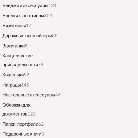
Бейджи и аксессуары
131
Брелки с логотипом
303
Визитницы
17
Дорожные органайзеры
88
Зажигалки
8
Канцелярские
принадлежности
78
Кошельки
52
Награды
145
Настольные аксессуары
46
Обложки для
документов
122
Папки, портфели
62
Подарочные книги
3