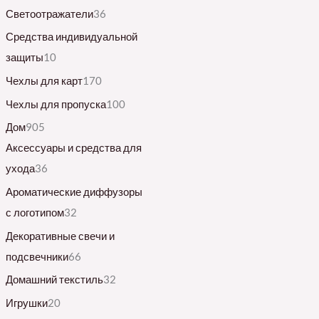
Светоотражатели
36
Средства индивидуальной
защиты
10
Чехлы для карт
170
Чехлы для пропуска
100
Дом
905
Аксессуары и средства для
ухода
36
Ароматические диффузоры
с логотипом
32
Декоративные свечи и
подсвечники
66
Домашний текстиль
32
Игрушки
20