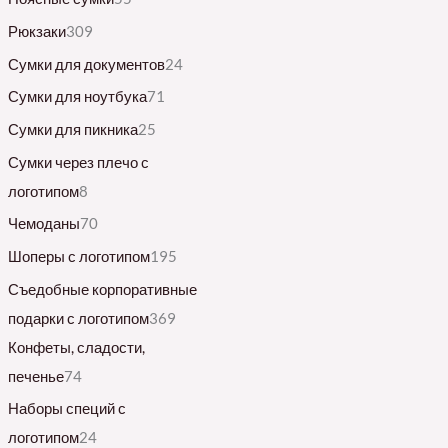
Рюкзаки
309
Сумки для документов
24
Сумки для ноутбука
71
Сумки для пикника
25
Сумки через плечо с
логотипом
8
Чемоданы
70
Шоперы с логотипом
195
Съедобные корпоративные
подарки с логотипом
369
Конфеты, сладости,
печенье
74
Наборы специй с
логотипом
24