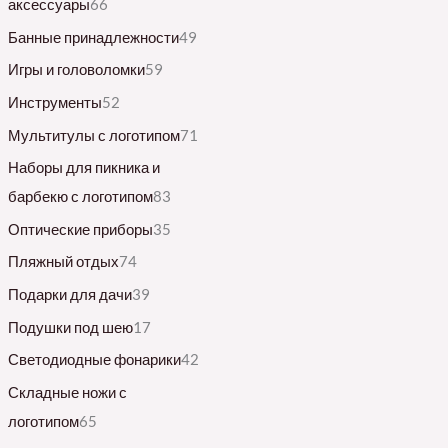
аксессуары
66
Банные принадлежности
49
Игры и головоломки
59
Инструменты
52
Мультитулы с логотипом
71
Наборы для пикника и
барбекю с логотипом
83
Оптические приборы
35
Пляжный отдых
74
Подарки для дачи
39
Подушки под шею
17
Светодиодные фонарики
42
Складные ножи с
логотипом
65