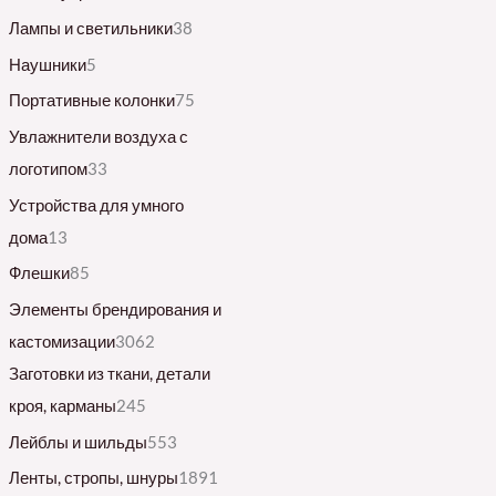
Лампы и светильники
38
Наушники
5
Портативные колонки
75
Увлажнители воздуха с
логотипом
33
Устройства для умного
дома
13
Флешки
85
Элементы брендирования и
кастомизации
3062
Заготовки из ткани, детали
кроя, карманы
245
Лейблы и шильды
553
Ленты, стропы, шнуры
1891