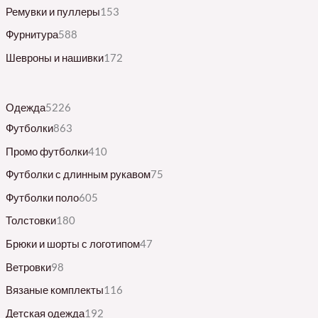
Ремувки и пуллеры
153
Фурнитура
588
Шевроны и нашивки
172
Одежда
5226
Футболки
863
Промо футболки
410
Футболки с длинным рукавом
75
Футболки поло
605
Толстовки
180
Брюки и шорты с логотипом
47
Ветровки
98
Вязаные комплекты
116
Детская одежда
192