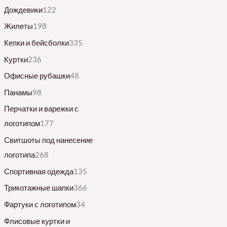
Дождевики
122
Жилеты
198
Кепки и бейсболки
335
Куртки
236
Офисные рубашки
48
Панамы
98
Перчатки и варежки с
логотипом
177
Свитшоты под нанесение
логотипа
268
Спортивная одежда
135
Трикотажные шапки
366
Фартуки с логотипом
34
Флисовые куртки и