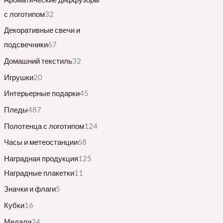
с логотипом
32
Декоративные свечи и
подсвечники
67
Домашний текстиль
32
Игрушки
20
Интерьерные подарки
45
Пледы
487
Полотенца с логотипом
124
Часы и метеостанции
68
Наградная продукция
125
Наградные плакетки
11
Значки и флаги
5
Кубки
16
Медали
24