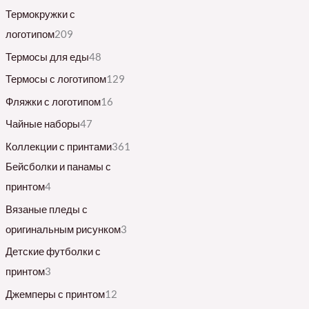
Термокружки с
логотипом
209
Термосы для еды
48
Термосы с логотипом
129
Фляжки с логотипом
16
Чайные наборы
47
Коллекции с принтами
361
Бейсболки и панамы с
принтом
4
Вязаные пледы с
оригинальным рисунком
3
Детские футболки с
принтом
3
Джемперы с принтом
12