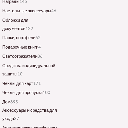
Награды
145
Настольные аксессуары
46
Обложки для
документов
122
Папки, портфели
62
Подарочные книги
4
Светоотражатели
36
Средства индивидуальной
защиты
10
Чехлы для карт
171
Чехлы для пропуска
100
Дом
895
Аксессуары и средства для
ухода
37
Ароматические диффузоры