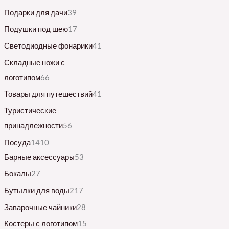
Подарки для дачи
39
Подушки под шею
17
Светодиодные фонарики
41
Складные ножи с
логотипом
66
Товары для путешествий
41
Туристические
принадлежности
56
Посуда
1410
Барные аксессуары
53
Бокалы
27
Бутылки для воды
217
Заварочные чайники
28
Костеры с логотипом
15