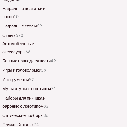
Наградные плакетки и
панно
10
Наградные стелы
69
Отдых
670
Автомобильные
аксессуары
66
Банные принадлежности
49
Игры и головоломки
59
Инструменты
52
Мультитулы с логотипом
71
Наборы для пикника и
барбекю с логотипом
83
Оптические приборы
36
Пляжный отдых
74