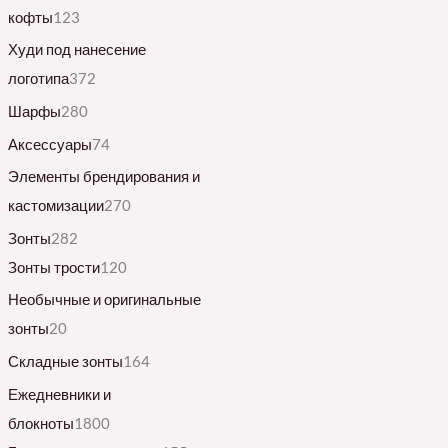
кофты
123
Худи под нанесение
логотипа
372
Шарфы
280
Аксессуары
74
Элементы брендирования и
кастомизации
270
Зонты
282
Зонты трости
120
Необычные и оригинальные
зонты
20
Складные зонты
164
Ежедневники и
блокноты
1800