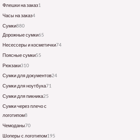
Флешки на заказ
1
Часы на заказ
4
Сумки
880
Дорожные сумки
65
Несессеры и косметички
74
Поясные сумки
55
Рюкзаки
310
Сумки для документов
24
Сумки для ноутбука
71
Сумки для пикника
25
Сумки через плечо с
логотипом
8
Чемоданы
70
Шоперы с логотипом
195