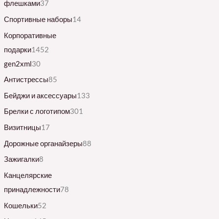
флешками
37
Спортивные наборы
14
Корпоративные
подарки
1452
gen2xml
30
Антистрессы
85
Бейджи и аксессуары
133
Брелки с логотипом
301
Визитницы
17
Дорожные органайзеры
88
Зажигалки
8
Канцелярские
принадлежности
78
Кошельки
52