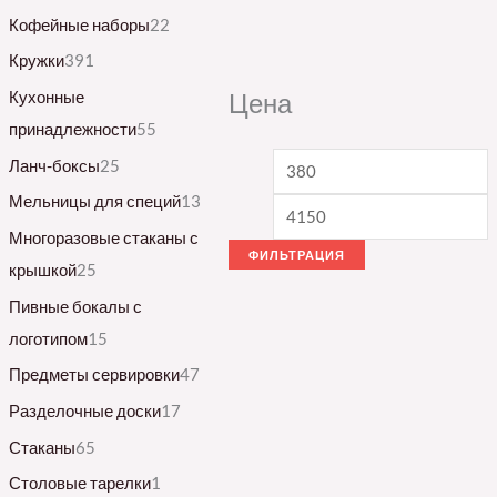
Кофейные наборы
22
Кружки
391
Кухонные
Цена
принадлежности
55
Ланч-боксы
25
Мельницы для специй
13
Многоразовые стаканы с
ФИЛЬТРАЦИЯ
крышкой
25
Пивные бокалы с
логотипом
15
Предметы сервировки
47
Разделочные доски
17
Стаканы
65
Столовые тарелки
1