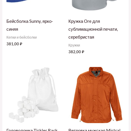
Бейсболка Sunny, ярко-
Кружка Ore для
синяя
сублимационной печати,
серебристая
Кепки и бейсболки
381,00
₽
Кружки
382,00
₽
Головоломка Tickler Rack,
Ветровка мужская Mistral