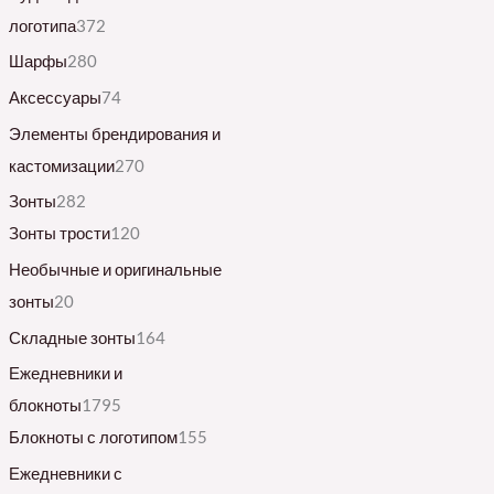
логотипа
372
Шарфы
280
Аксессуары
74
Элементы брендирования и
кастомизации
270
Зонты
282
Зонты трости
120
Необычные и оригинальные
зонты
20
Складные зонты
164
Ежедневники и
блокноты
1795
Блокноты с логотипом
155
Ежедневники с