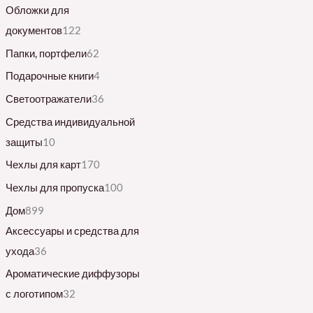
Обложки для
документов
122
Папки, портфели
62
Подарочные книги
4
Светоотражатели
36
Средства индивидуальной
защиты
10
Чехлы для карт
170
Чехлы для пропуска
100
Дом
899
Аксессуары и средства для
ухода
36
Ароматические диффузоры
с логотипом
32