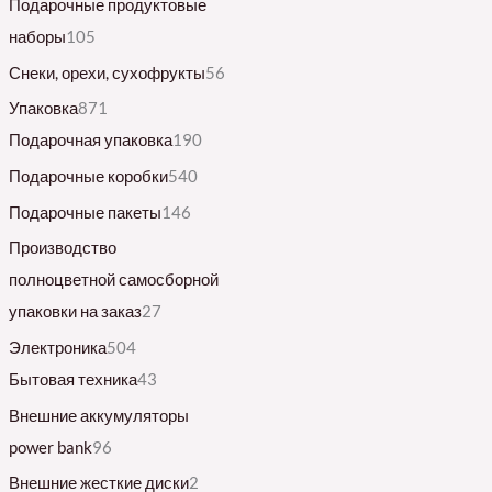
Подарочные продуктовые
наборы
105
Снеки, орехи, сухофрукты
56
Упаковка
871
Подарочная упаковка
190
Подарочные коробки
540
Подарочные пакеты
146
Производство
полноцветной самосборной
упаковки на заказ
27
Электроника
504
Бытовая техника
43
Внешние аккумуляторы
power bank
96
Внешние жесткие диски
2