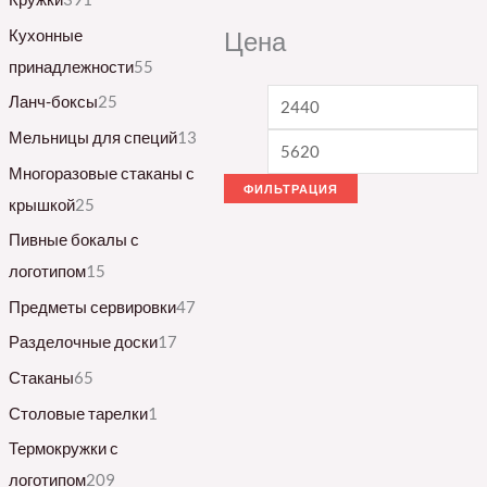
Кухонные
Цена
принадлежности
55
Ланч-боксы
25
Мельницы для специй
13
Многоразовые стаканы с
ФИЛЬТРАЦИЯ
крышкой
25
Пивные бокалы с
логотипом
15
Предметы сервировки
47
Разделочные доски
17
Стаканы
65
Столовые тарелки
1
Термокружки с
логотипом
209