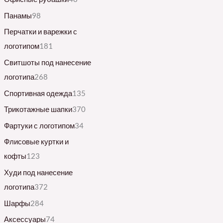
Панамы
98
Перчатки и варежки с
логотипом
181
Свитшоты под нанесение
логотипа
268
Спортивная одежда
135
Трикотажные шапки
370
Фартуки с логотипом
34
Флисовые куртки и
кофты
123
Худи под нанесение
логотипа
372
Шарфы
284
Аксессуары
74