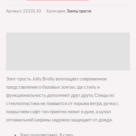
Артикул:
22335.10
Категория:
Зонты трости
Описание
Детали
Отзывы (0)
Зонт-трость Jolly Brolly воплощает современное
представление о базовых зонтах, где стиль и
функциональность дополняют друг друга. Спицы из
стеклопластика не ломаются от порыва ветра, ручка с
покрытием софт-тач приятно лежит в руке, а купол
оптимальной ширины надежно защищает от дождя.
Зонт-полуавтомат, 8 спиц