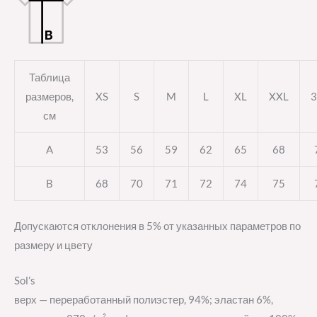
Таблица
размеров,
XS
S
M
L
XL
XXL
3
см
A
53
56
59
62
65
68
B
68
70
71
72
74
75
Допускаются отклонения в 5% от указанных параметров по
размеру и цвету
Sol’s
верх — переработанный полиэстер, 94%; эластан 6%,