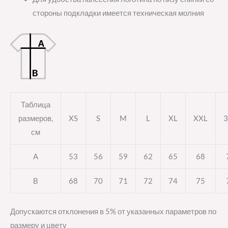
стороны подкладки имеется техническая молния
Таблица
размеров,
XS
S
M
L
XL
XXL
3
см
A
53
56
59
62
65
68
B
68
70
71
72
74
75
Допускаются отклонения в 5% от указанных параметров по
размеру и цвету