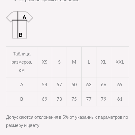
Таблица
размеров,
XS
S
M
L
XL
XXL
см
A
54
57
60
63
66
69
B
69
73
75
77
79
81
Допускаются отклонения в 5% от указанных параметров по
размеру и цвету