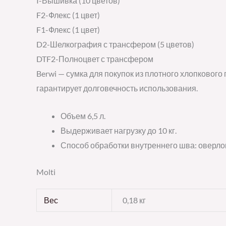
I-Вышивка (10 цветов)
F2-Флекс (1 цвет)
F1-Флекс (1 цвет)
D2-Шелкография с трансфером (5 цветов)
DTF2-Полноцвет с трансфером
Berwi — сумка для покупок из плотного хлопкового
гарантирует долговечность использования.
Объем 6,5 л.
Выдерживает нагрузку до 10 кг.
Способ обработки внутреннего шва: оверлок
Molti
Вес
0,18 кг