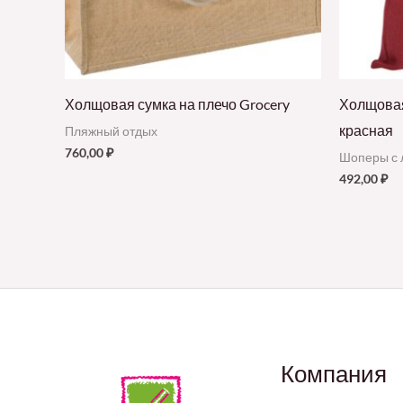
Холщовая сумка на плечо Grocery
Холщовая
красная
Пляжный отдых
760,00
₽
Шоперы с 
492,00
₽
Компания