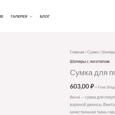
ЛЕ
ГАЛЕРЕЯ
БЛОГ
Количество
Главная
/
Сумки
/
Шоперы
товара
Шоперы с логотипом
Сумка
Сумка для п
для
покупок
603,00
₽
+ Free Ship
Berwi,
бежевая
Berwi — сумка для поку
вареной джинсы. Винта
качественная ткань гар