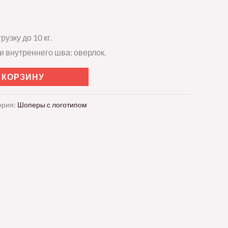
узку до 10 кг.
 внутреннего шва: оверлок.
 КОРЗИНУ
ория:
Шоперы с логотипом