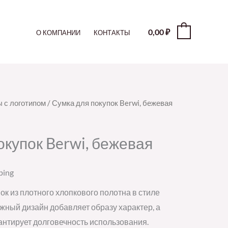
0,00
₽
0
О КОМПАНИИ
КОНТАКТЫ
 с логотипом
/ Сумка для покупок Berwi, бежевая
окупок Berwi, бежевая
ping
пок из плотного хлопкового полотна в стиле
жный дизайн добавляет образу характер, а
антирует долговечность использования.