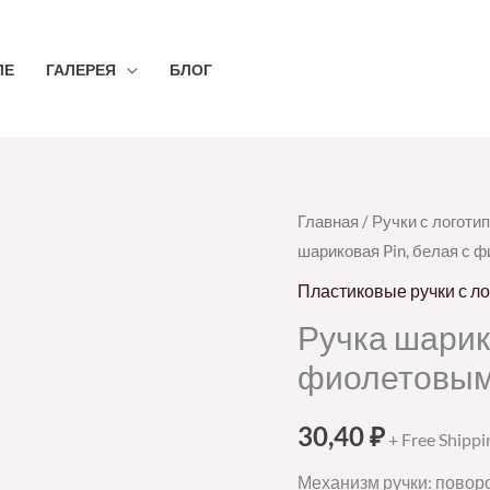
ЛЕ
ГАЛЕРЕЯ
БЛОГ
Количество
Главная
/
Ручки с логоти
шариковая Pin, белая с 
товара
Ручка
Пластиковые ручки с л
шариковая
Ручка шарико
Pin,
фиолетовы
белая
с
30,40
₽
+ Free Shippi
фиолетовым
Механизм ручки: повор