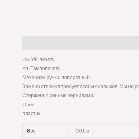
Описание
Детали
Отзывы (0)
UV-УФ-печать
A1-Тампопечать
Механизм ручки: поворотный.
Замена стержня требует особых навыков. Мы не р
Стержень с синими чернилами.
Open
пластик
Вес
0,01 кг