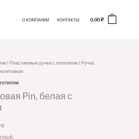
0,00
₽
0
О КОМПАНИИ
КОНТАКТЫ
пом
/
Пластиковые ручки с логотипом
/ Ручка
фиолетовым
оготипом
вая Pin, белая с
м
ng
отный.