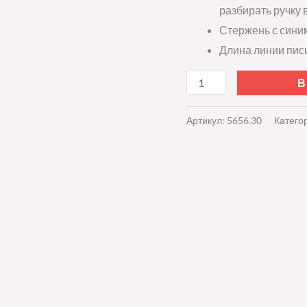
разбирать ручку 
Стержень с сини
Длина линии пись
В
Артикул:
5656.30
Катего