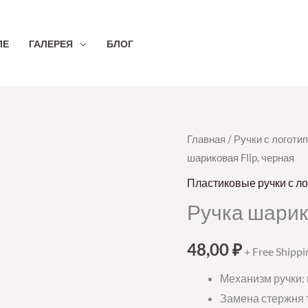
ЛЕ
ГАЛЕРЕЯ
БЛОГ
Количество
Главная
/
Ручки с логоти
шариковая Flip, черная
товара
Ручка
Пластиковые ручки с л
шариковая
Ручка шарико
Flip,
черная
48,00
₽
+ Free Shippi
Механизм ручки:
Замена стержня 