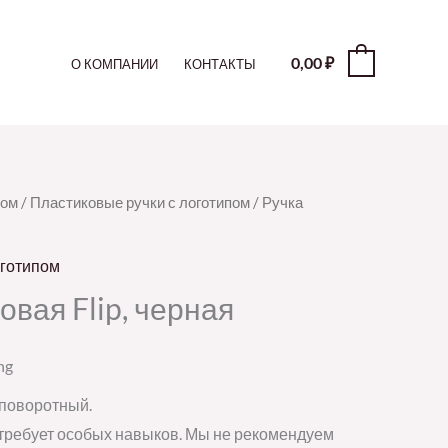
0,00
₽
0
О КОМПАНИИ
КОНТАКТЫ
пом
/
Пластиковые ручки с логотипом
/ Ручка
оготипом
вая Flip, черная
ng
 поворотный.
требует особых навыков. Мы не рекомендуем