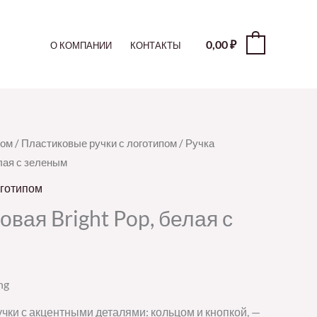
0,00
₽
0
О КОМПАНИИ
КОНТАКТЫ
пом
/
Пластиковые ручки с логотипом
/ Ручка
лая с зеленым
оготипом
вая Bright Pop, белая с
ng
чки с акцентными деталями: кольцом и кнопкой, —