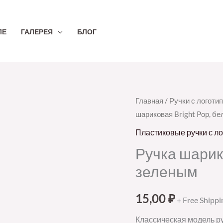
ЛЕ
ГАЛЕРЕЯ
БЛОГ
Количество
Главная
/
Ручки с логоти
шариковая Bright Pop, бе
товара
Ручка
Пластиковые ручки с л
шариковая
Ручка шарико
Bright
зеленым
Pop,
белая
15,00
₽
+ Free Shippi
с
зеленым
Классическая модель ру