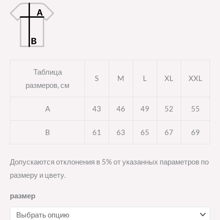
Таблица
S
M
L
XL
XXL
размеров, см
A
43
46
49
52
55
B
61
63
65
67
69
Допускаются отклонения в 5% от указанных параметров по
размеру и цвету.
размер