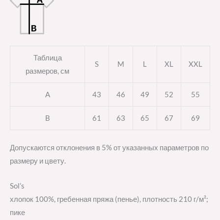
Таблица
S
M
L
XL
XXL
размеров, см
A
43
46
49
52
55
B
61
63
65
67
69
Допускаются отклонения в 5% от указанных параметров по
размеру и цвету.
Sol’s
хлопок 100%, гребенная пряжа (пенье), плотность 210 г/м²;
пике