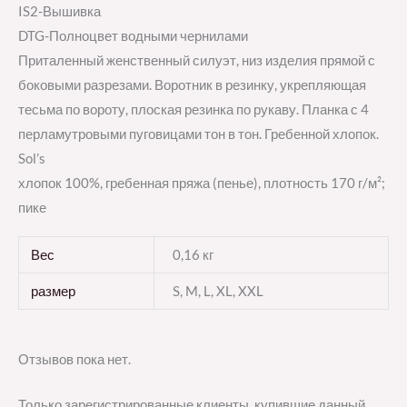
IS2-Вышивка
DTG-Полноцвет водными чернилами
Приталенный женственный силуэт, низ изделия прямой с
боковыми разрезами. Воротник в резинку, укрепляющая
тесьма по вороту, плоская резинка по рукаву. Планка с 4
перламутровыми пуговицами тон в тон. Гребенной хлопок.
Sol’s
хлопок 100%, гребенная пряжа (пенье), плотность 170 г/м²;
пике
Вес
0,16 кг
размер
S, M, L, XL, XXL
Отзывов пока нет.
Только зарегистрированные клиенты, купившие данный