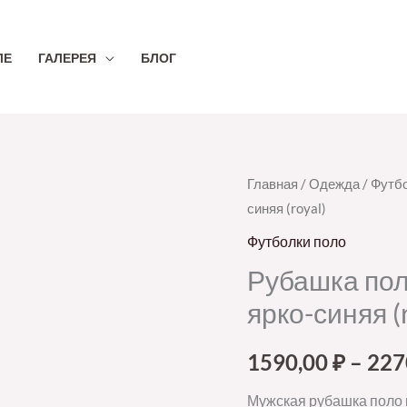
ЛЕ
ГАЛЕРЕЯ
БЛОГ
Количество
Главная
/
Одежда
/
Футбо
синяя (royal)
товара
Рубашка
Футболки поло
поло
Рубашка пол
мужская
ярко-синяя (
Spring
210,
1590,00
₽
–
227
ярко-
синяя
Мужская рубашка поло к