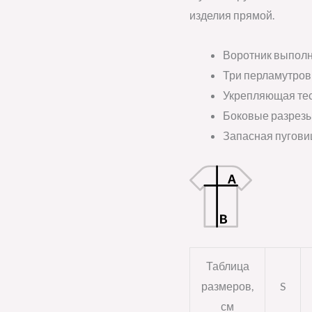
(royal)
изделия прямой.
Воротник выполн
Три перламутров
Укрепляющая тес
Боковые разрезы
Запасная пугови
Таблица
размеров,
S
см