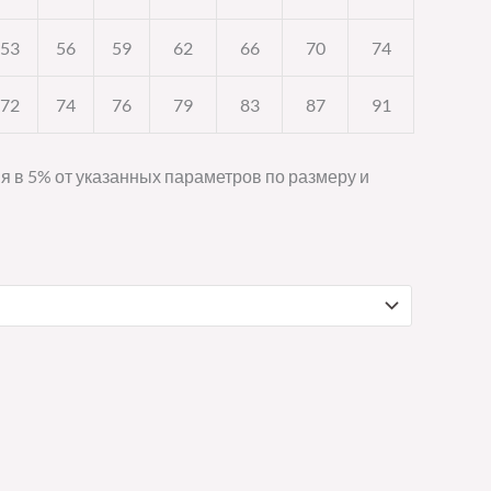
53
56
59
62
66
70
74
72
74
76
79
83
87
91
я в 5% от указанных параметров по размеру и