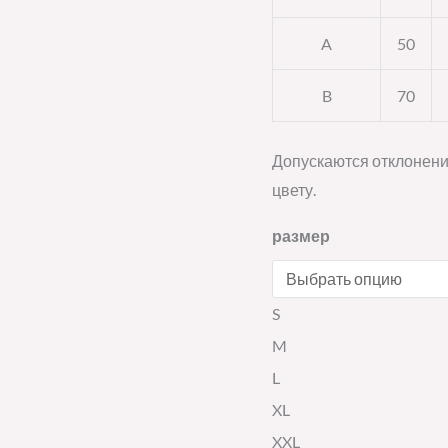
A
50
B
70
Допускаются отклонени
цвету.
размер
S
M
L
XL
XXL