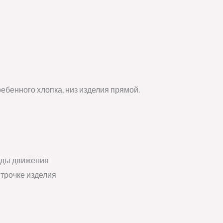
ебенного хлопка, низ изделия прямой.
оды движения
строчке изделия