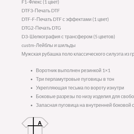
F1-Флекс (1 цвет)
DTF3-Печать DTF
DTF-F-Печать DTF с эффектами (1 цвет)
DTG2-Печать DTG
D3-Шелкография с трансфером (5 цветов)
custm-Лейблы и шильды
Мужская рубашка поло классического силуэта из гр
Воротник выполнен резинкой 1×1
Три перламутровые пуговицы в тон
Укрепляющая тесьма по вороту изнутри
Боковые разрезы по низу изделия для своб
Запасная пуговица на внутренней боковой 