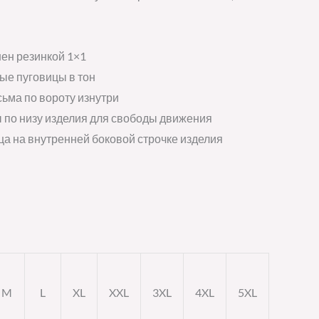
ен резинкой 1×1
ые пуговицы в тон
ьма по вороту изнутри
 по низу изделия для свободы движения
ца на внутренней боковой строчке изделия
M
L
XL
XXL
3XL
4XL
5XL