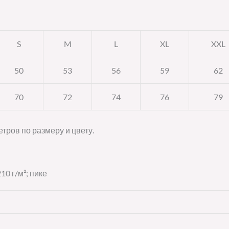
S
M
L
XL
XXL
50
53
56
59
62
70
72
74
76
79
тров по размеру и цвету.
10 г/м²; пике