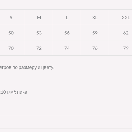
S
M
L
XL
XXL
50
53
56
59
62
70
72
74
76
79
тров по размеру и цвету.
10 г/м²; пике