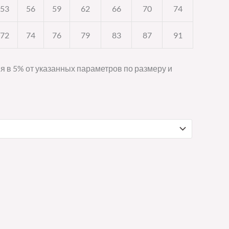
53
56
59
62
66
70
74
72
74
76
79
83
87
91
я в 5% от указанных параметров по размеру и