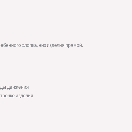
ебенного хлопка, низ изделия прямой.
оды движения
строчке изделия