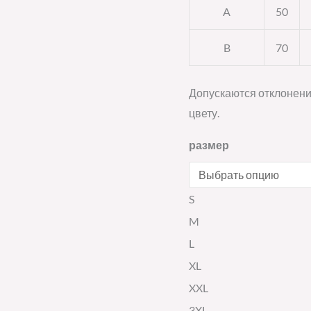
A
50
B
70
Допускаются отклонени
цвету.
размер
S
M
L
XL
XXL
3XL