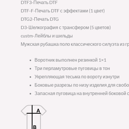
DTF3-Печать DTF
DTF-F-Печать DTF с эффектами (1 цвет)
DTG2-Печать DTG
D3-Шелкография с трансфером (5 цветов)
custm-Лейблы и шильды
Мужская рубашка поло классического силуэта из гр
Воротник выполнен резинкой 1×1
Три перламутровые пуговицы в тон
Укрепляющая тесьма по вороту изнутри
Боковые разрезы по низу изделия для своб
Запасная пуговица на внутренней боковой 