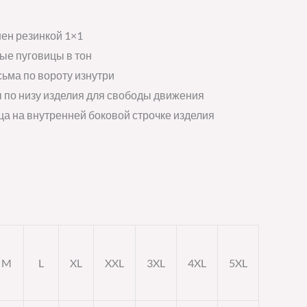
ен резинкой 1×1
ые пуговицы в тон
ьма по вороту изнутри
 по низу изделия для свободы движения
ца на внутренней боковой строчке изделия
M
L
XL
XXL
3XL
4XL
5XL