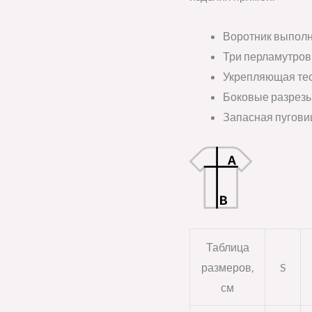
Воротник выполн
Три перламутров
Укрепляющая тес
Боковые разрезы
Запасная пугови
Таблица
размеров,
S
см