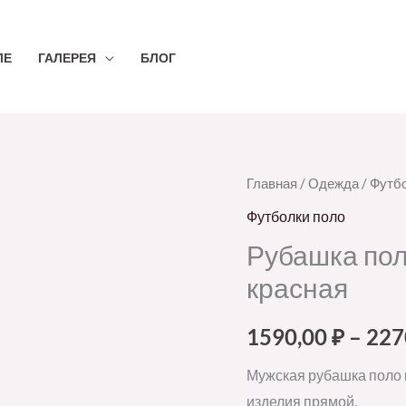
ЛЕ
ГАЛЕРЕЯ
БЛОГ
Количество
Главная
/
Одежда
/
Футбо
товара
Футболки поло
Рубашка
Рубашка пол
поло
красная
мужская
Spring
1590,00
₽
–
227
210,
красная
Мужская рубашка поло к
изделия прямой.