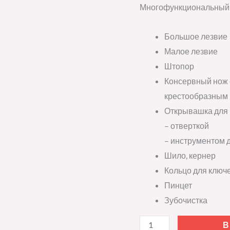
Многофункциональный и
Большое лезвие
Малое лезвие
Штопор
Консервный нож с
крестообразным
Открывашка для 
– отверткой
– инструментом 
Шило, кернер
Кольцо для ключ
Пинцет
Зубочистка
В