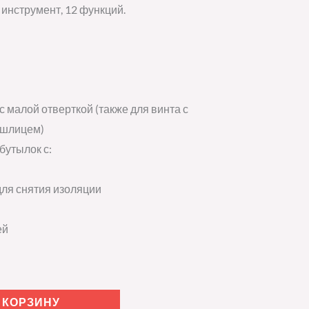
нструмент, 12 функций.
 малой отверткой (также для винта с
 шлицем)
бутылок с:
для снятия изоляции
ей
 КОРЗИНУ