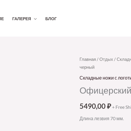
ЛЕ
ГАЛЕРЕЯ
БЛОГ
Количество
Главная
/
Отдых
/
Складн
черный
товара
Офицерский
Складные ножи с логот
нож
Офицерский 
Spartan
91,
5490,00
₽
+ Free Sh
черный
Длина лезвия 70 мм.