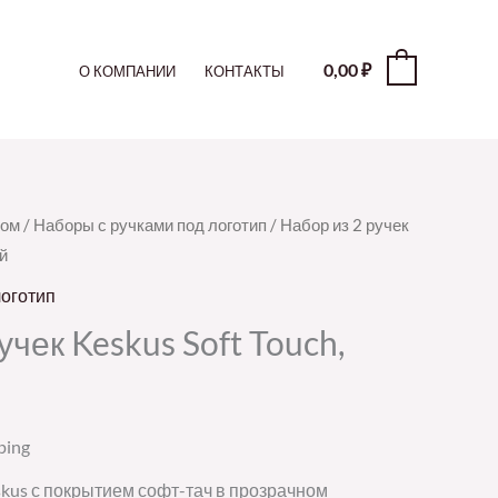
0,00
₽
0
О КОМПАНИИ
КОНТАКТЫ
пом
/
Наборы с ручками под логотип
/ Набор из 2 ручек
й
логотип
учек Keskus Soft Touch,
ping
skus с покрытием софт-тач в прозрачном