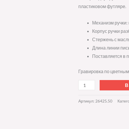
красный
пластиковом футляре.
Механизм ручки:
Корпус ручки раз
Стержень с масл
Длина линии пись
Поставляется в 
Гравировка по цветным
В
Артикул:
26425.50
Катег