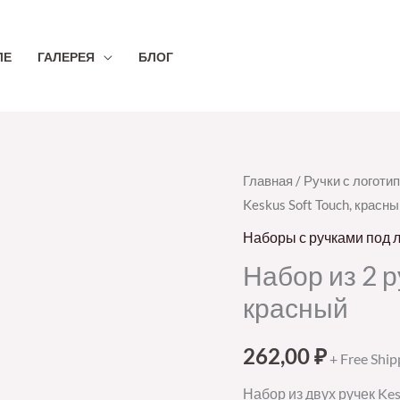
ЛЕ
ГАЛЕРЕЯ
БЛОГ
Количество
Главная
/
Ручки с логоти
Keskus Soft Touch, красны
товара
Набор
Наборы с ручками под 
из
Набор из 2 р
2
красный
ручек
Keskus
262,00
₽
+ Free Ship
Soft
Touch,
Набор из двух ручек Ke