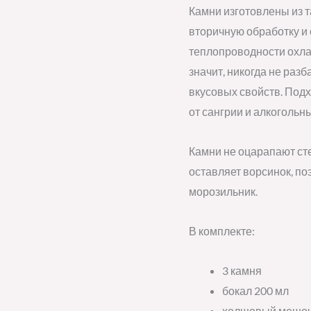
Камни изготовлены из 
вторичную обработку и 
теплопроводности охлаж
значит, никогда не раз
вкусовых свойств. Под
от сангрии и алкогольн
Камни не оцарапают ст
оставляет ворсинок, по
морозильник.
В комплекте:
3 камня
бокал 200 мл
холщовый мешо