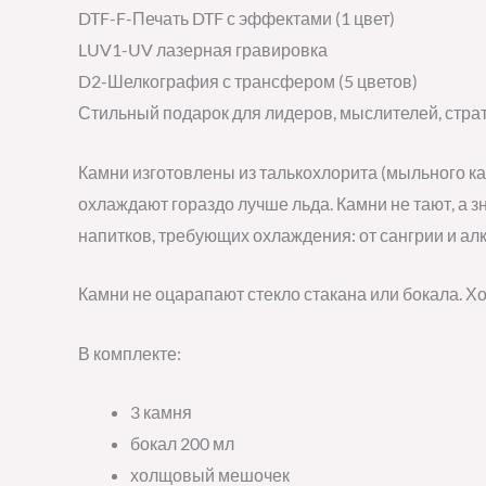
DTF-F-Печать DTF с эффектами (1 цвет)
LUV1-UV лазерная гравировка
D2-Шелкография с трансфером (5 цветов)
Стильный подарок для лидеров, мыслителей, страт
Камни изготовлены из талькохлорита (мыльного ка
охлаждают гораздо лучше льда. Камни не тают, а з
напитков, требующих охлаждения: от сангрии и ал
Камни не оцарапают стекло стакана или бокала. Х
В комплекте:
3 камня
бокал 200 мл
холщовый мешочек