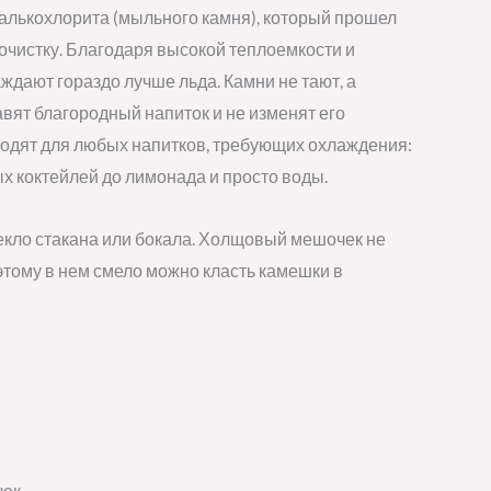
талькохлорита (мыльного камня), который прошел
очистку. Благодаря высокой теплоемкости и
дают гораздо лучше льда. Камни не тают, а
бавят благородный напиток и не изменят его
ходят для любых напитков, требующих охлаждения:
ых коктейлей до лимонада и просто воды.
екло стакана или бокала. Холщовый мешочек не
этому в нем смело можно класть камешки в
чек