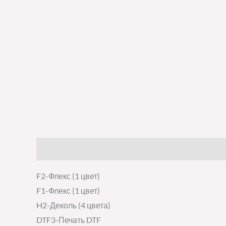
Описание
Детали
Отзывы (0)
F2-Флекс (1 цвет)
F1-Флекс (1 цвет)
H2-Деколь (4 цвета)
DTF3-Печать DTF