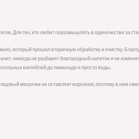
егов. Для тех, кто любит поразмышлять в одиночестве за ст
мня), который прошел вторичную обработку и очистку. Благ
начит, никогда не разбавят благородный напиток и не изменя
когольных коктейлей до лимонада и просто воды.
олщовый мешочек не оставляет ворсинок, поэтому в нем сме