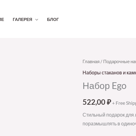
ЛЕ
ГАЛЕРЕЯ
БЛОГ
Количество
Главная
/
Подарочные н
товара
Наборы стаканов и кам
Набор
Набор Ego
Ego
522,00
₽
+ Free Ship
Стильный подарок для л
поразмышлять в одиноч