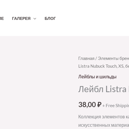
ЛЕ
ГАЛЕРЕЯ
БЛОГ
Количество
Главная
/
Элементы брен
Listra Nubuck Touch, XS, 
товара
Лейбл
Лейблы и шильды
Listra
Лейбл Listra
Nubuck
Touch,
38,00
₽
+ Free Shippi
XS,
Коллекция элементов ка
бежевый
искусственных материа