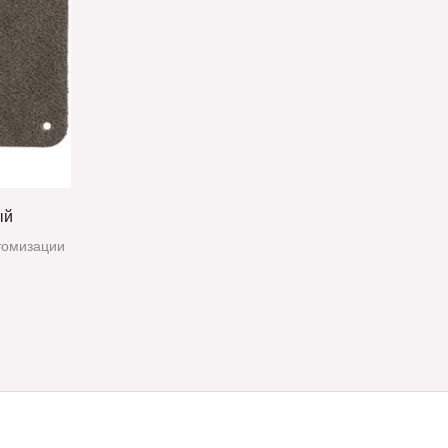
ый
томизации