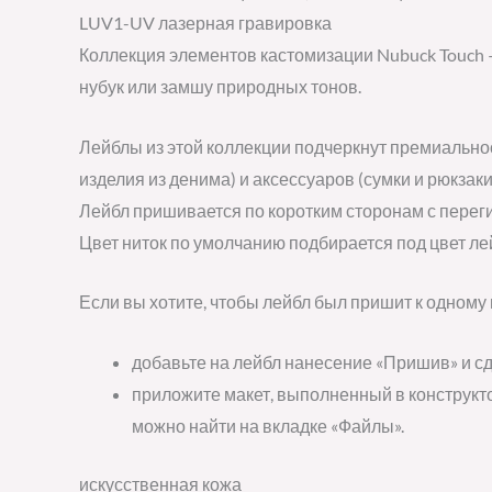
LUV1-UV лазерная гравировка
Коллекция элементов кастомизации Nubuck Touch 
нубук или замшу природных тонов.
Лейблы из этой коллекции подчеркнут премиальнос
изделия из денима) и аксессуаров (сумки и рюкзак
Лейбл пришивается по коротким сторонам с переги
Цвет ниток по умолчанию подбирается под цвет лей
Если вы хотите, чтобы лейбл был пришит к одному 
добавьте на лейбл нанесение «Пришив» и сд
приложите макет, выполненный в конструкт
можно найти на вкладке «Файлы».
искусственная кожа