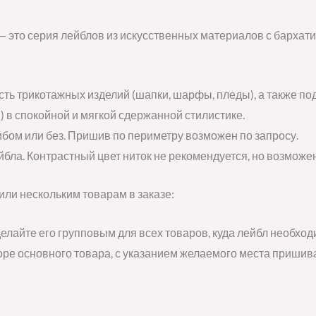
— это серия лейблов из искусственных материалов с барха
ть трикотажных изделий (шапки, шарфы, пледы), а также по
и) в спокойной и мягкой сдержанной стилистике.
бом или без. Пришив по периметру возможен по запросу.
бла. Контрастный цвет ниток не рекомендуется, но возможен
или нескольким товарам в заказе:
елайте его групповым для всех товаров, куда лейбл необхо
оре основного товара, с указанием желаемого места приши