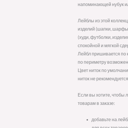
напоминающей нубук ил
Лейблы из этой коллек
изделий (шапки, шарфы
(худи, футболки, издели
спокойной и мягкой сде
Лейбл пришивается по 
по периметру возможен 
Цвет ниток по умолчани
ниток не рекомендуется
Если вы хотите, чтобы 
товарам в заказе:
добавьте на лей
для всех товаров