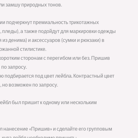
и замшу природных тонов.
ции подчеркнут премиальность трикотажных
, пледы), а также подойдут для маркировки одежды
я из денима) и аксессуаров (сумки и рюкзаки) в
ржанной стилистике.
коротким сторонам с перегибом или без. Пришив
по запросу.
ю подбирается под цвет лейбла. Контрастный цвет
, но возможен по запросу.
лейбл был пришит к одному или нескольким
бл нанесение «Пришив» и сделайте его групповым
, куда лейбл необходимо пришить;