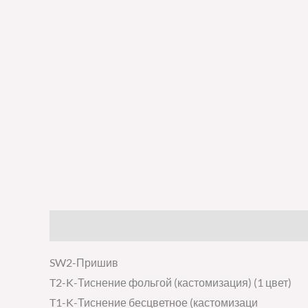
Описание
Детали
Отзывы (0)
SW2-Пришив
T2-K-Тиснение фольгой (кастомизация) (1 цвет)
T1-K-Тиснение бесцветное (кастомизаци