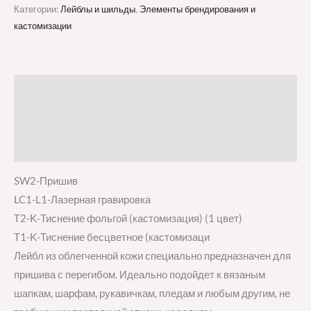
Категории:
Лейблы и шильды
,
Элементы брендирования и
кастомизации
Описание
Детали
Отзывы (0)
SW2-Пришив
LC1-L1-Лазерная гравировка
T2-K-Тиснение фольгой (кастомизация) (1 цвет)
T1-K-Тиснение бесцветное (кастомизаци
Лейбл из облегченной кожи специально предназначен для
пришива с перегибом. Идеально подойдет к вязаным
шапкам, шарфам, рукавичкам, пледам и любым другим, не