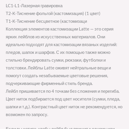
LC1-L1-Лазерная гравировка
T2-K-Тиснение фольгой (кастомизация) (1 цвет)
T1-K-Тиснение бесцветное (кастомизаци
Коллекция элементов кастомизации Latte — это серия
ярких лейблов из искусственных материалов. Они
идеально подходят для кастомизации вязаных изделий:
пледов, шапок и шарфов. С их помощью также можно
стильно брендировать сумки, рюкзаки, футболки и
толстовки. Лейблы Latte оживят нейтральные вещи и
помогут создать незабываемые цветовые решения,
подчеркивающие фирменный стиль бренда.
Лейбл пришивается по 4 точкам без сложения и перегиба.
Цвет ниток подбирается под цвет носителя (сумки, пледа,
шапки и т.д.). Контрастный цвет ниток не рекомендуется, но
возможен по запросу.
Если вы хотите, чтобы лейбл был пришит к одному или