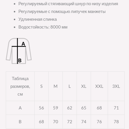
Регулируемый стягивающий шнур по низу изделия
Регулируемые с помощью липучек манжеты
Удлиненная спинка
Водостойкость: 8000 мм
Таблица
размеров,
S
M
L
XL
XXL
3XL
см
A
56
59
62
65
68
71
B
68
70
72
74
76
78