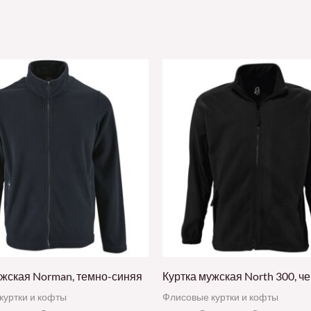
ужская Norman, темно-синяя
Куртка мужская North 300, ч
куртки и кофты
Флисовые куртки и кофты