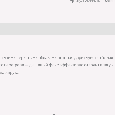
Артикул:
20444.10
Катег
с легкими перистыми облаками, которая дарит чувство безмя
го перегрева — дышащий флис эффективно отводит влагу и 
 маршрута.