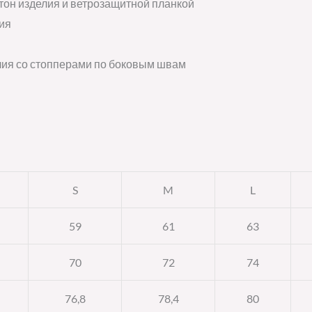
тон изделия и ветрозащитной планкой
ия
елия со стопперами по боковым швам
S
M
L
59
61
63
70
72
74
76,8
78,4
80