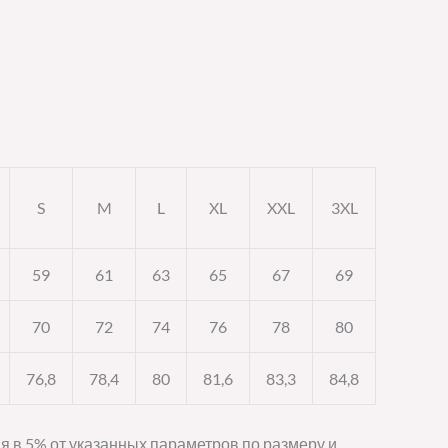
S
M
L
XL
XXL
3XL
59
61
63
65
67
69
70
72
74
76
78
80
76,8
78,4
80
81,6
83,3
84,8
я в 5% от указанных параметров по размеру и