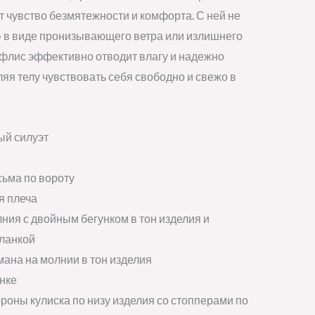
т чувство безмятежности и комфорта. С ней не
» в виде пронизывающего ветра или излишнего
флис эффективно отводит влагу и надежно
ляя телу чувствовать себя свободно и свежо в
ый силуэт
ьма по вороту
я плеча
ния с двойным бегунком в тон изделия и
ланкой
ана на молнии в тон изделия
нке
роны кулиска по низу изделия со стопперами по