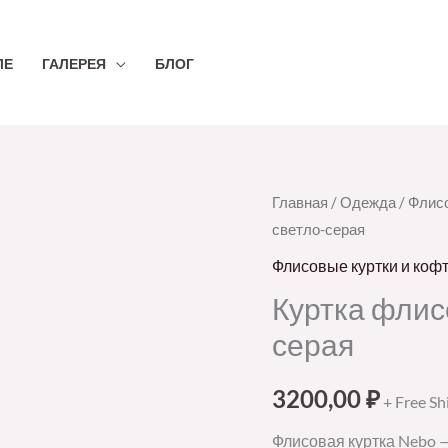
ЛЕ
ГАЛЕРЕЯ
БЛОГ
Количество
Главная
/
Одежда
/
Флисо
светло-серая
товара
Куртка
Флисовые куртки и коф
флисовая
Куртка флис
унисекс
серая
Nebo,
светло-
3200,00
₽
+ Free Sh
серая
Флисовая куртка Nebo —