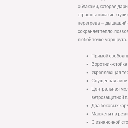
облаками, которая дари
страшны никакие «тучи
перегрева — дышащий 
сохраняет тепло, позво
любой точке маршрута.
Прямой свободн
Воротник-стойка
Укрепляющая тес
Спущенная лини
Центральная мол
ветрозащитной п
Два боковых карм
Манжеты на рези
С изнаночной сто