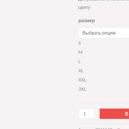
цвету
размер
S
M
L
XL
XXL
3XL
В