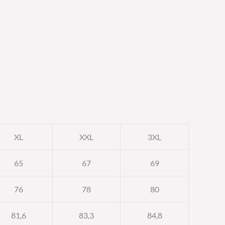
XL
XXL
3XL
65
67
69
76
78
80
81,6
83,3
84,8