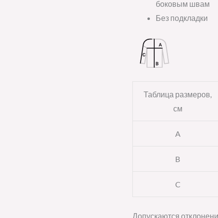
боковым швам
Без подкладки
Таблица размеров,
см
A
B
C
Допускаются отклонени