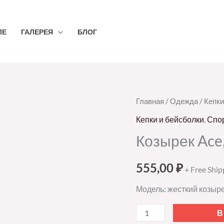
ЛЕ
ГАЛЕРЕЯ
БЛОГ
Количество
Главная
/
Одежда
/
Кепки
товара
Кепки и бейсболки
,
Спо
Козырек
Козырек Ace
Ace,
черный
555,00
₽
+ Free Ship
с
белым
Модель: жесткий козыре
В