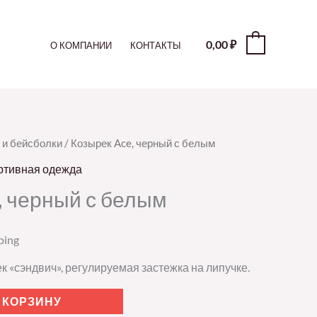
0,00
₽
0
О КОМПАНИИ
КОНТАКТЫ
 и бейсболки
/ Козырек Ace, черный с белым
ртивная одежда
, черный с белым
ping
к «сэндвич», регулируемая застежка на липучке.
 КОРЗИНУ