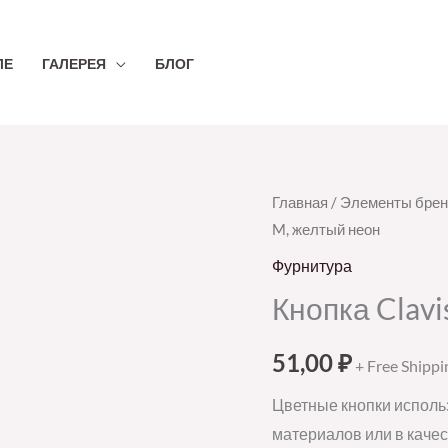
ЛЕ
ГАЛЕРЕЯ
БЛОГ
Количество
Главная
/
Элементы брен
M, желтый неон
товара
Кнопка
Фурнитура
Clavis,
Кнопка Clavi
M,
желтый
51,00
₽
+ Free Shippi
неон
Цветные кнопки исполь
материалов или в качес