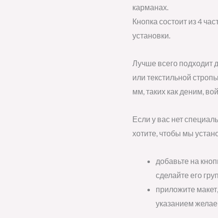
карманах.
Кнопка состоит из 4 ча
установки.
Лучше всего подходит д
или текстильной строп
мм, таких как деним, во
Если у вас нет специал
хотите, чтобы мы устан
добавьте на кноп
сделайте его гру
приложите макет,
указанием желае