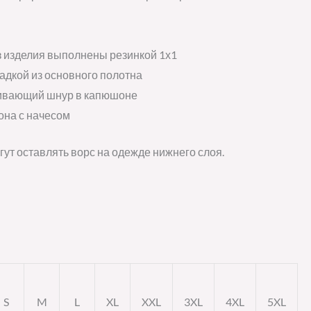
з изделия выполнены резинкой 1х1
адкой из основного полотна
ивающий шнур в капюшоне
она с начесом
гут оставлять ворс на одежде нижнего слоя.
S
M
L
XL
XXL
3XL
4XL
5XL