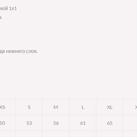
кой 1х1
а
де нижнего слоя.
XS
S
M
L
XL
50
53
56
61
65