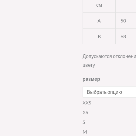
см
A
50
B
68
Допускаются отклонени
цвету
размер
XXS
XS
S
M