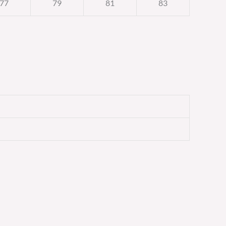
77
79
81
83