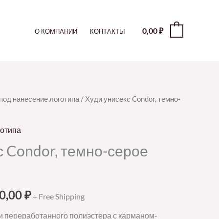
0,00
₽
0
О КОМПАНИИ
КОНТАКТЫ
под нанесение логотипа
/ Худи унисекс Condor, темно-
готипа
с Condor, темно-серое
0,00
₽
+ Free Shipping
 и переработанного полиэстера с карманом-