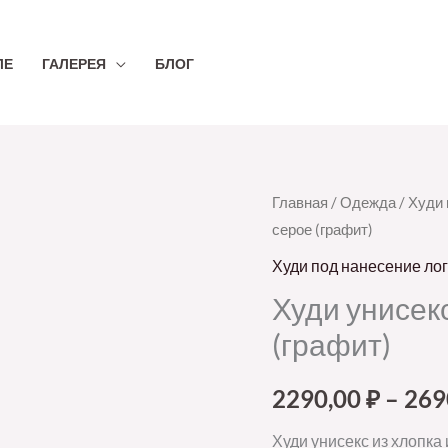
ЛЕ
ГАЛЕРЕЯ
БЛОГ
Количество
Главная
/
Одежда
/
Худи 
серое (графит)
товара
Худи
Худи под нанесение ло
унисекс
Худи унисек
Condor,
(графит)
темно-
серое
2290,00
₽
–
269
(графит)
Худи унисекс из хлопка