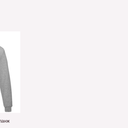
еланж