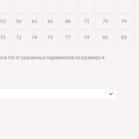
53
56
61
65
68
71
75
79
71
72
74
75
77
79
81
83
я в 5% от указанных параметров по размеру и