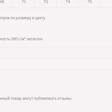
68
71
72
74
75
тров по размеру и цвету
ость 280 г/м²; мольтон
нный товар, могут публиковать отзывы.