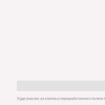
Описание
Детали
Отзывы (0)
Худи унисекс из хлопка и переработанного полиэс