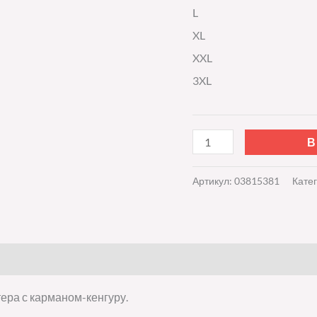
L
XL
XXL
3XL
В
Артикул:
03815381
Кате
тера с карманом-кенгуру.