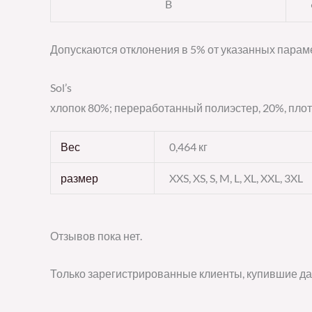
B
Допускаются отклонения в 5% от указанных параме
Sol’s
хлопок 80%; переработанный полиэстер, 20%, плотн
Вес
0,464 кг
размер
XXS, XS, S, M, L, XL, XXL, 3XL
Отзывов пока нет.
Только зарегистрированные клиенты, купившие да