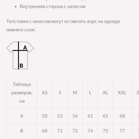
Внутренняя сторона с начесом
Толстовки с начесом могут оставлять ворс на одежде
нижнего слоя.
Таблица
размеров,
XS
S
M
L
XL
XXL
3
см
A
50
53
56
61
65
68
B
68
71
72
74
75
77