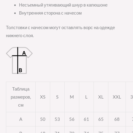
Несъемный утягивающий шнур в капюшоне
Внутренняя сторона с начесом
Толстовки с начесом могут оставлять ворс на одежде
нижнего слоя.
Таблица
размеров,
XS
S
M
L
XL
XXL
3
см
A
50
53
56
61
65
68