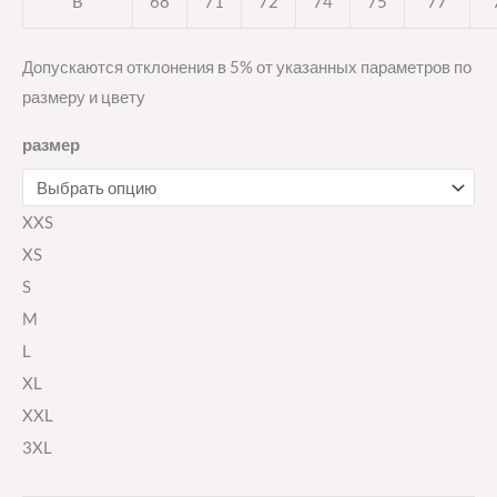
B
68
71
72
74
75
77
Допускаются отклонения в 5% от указанных параметров по
размеру и цвету
размер
XXS
XS
S
M
L
XL
XXL
3XL