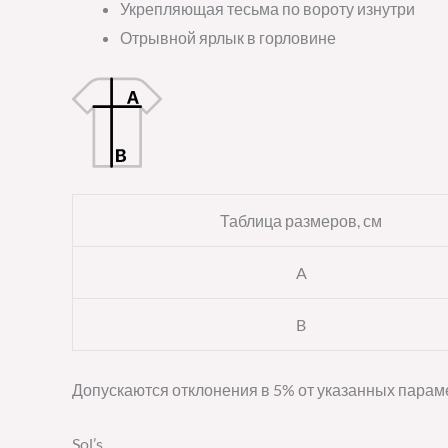
Укрепляющая тесьма по вороту изнутри
Отрывной ярлык в горловине
Таблица размеров, см
A
B
Допускаются отклонения в 5% от указанных параме
Sol’s