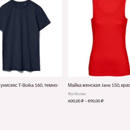
унисекс T-Bolka 160, темно-
Майка женская Jane 150, кра
Футболки
600,00
₽
–
890,00
₽