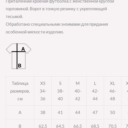
Приталенная кроеная футболка с женственной круглой
горловиной. Ворот в тонкую резинку с укрепляющей
тесьмой.
Обработано специальными энзимами для придания
особенной мягкости изделию.
Таблица
XS
S
M
L
XL
размеров,
34-
38-
40-
42-
46-
см
36
40
42
44
48
A
38
41
44
47
50
B
62,5
64,5
66,5
68,5
70,5
7