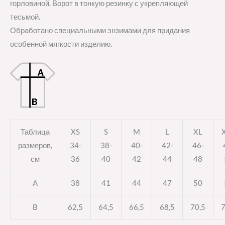
горловиной. Ворот в тонкую резинку с укрепляющей
тесьмой.
Обработано специальными энзимами для придания
особенной мягкости изделию.
Таблица
XS
S
M
L
XL
размеров,
34-
38-
40-
42-
46-
см
36
40
42
44
48
A
38
41
44
47
50
B
62,5
64,5
66,5
68,5
70,5
7