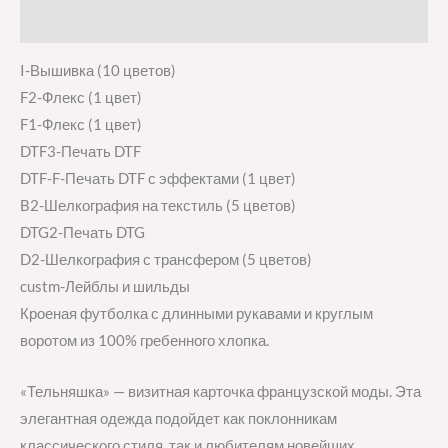
Отзывы (0)
I-Вышивка (10 цветов)
F2-Флекс (1 цвет)
F1-Флекс (1 цвет)
DTF3-Печать DTF
DTF-F-Печать DTF с эффектами (1 цвет)
B2-Шелкография на текстиль (5 цветов)
DTG2-Печать DTG
D2-Шелкография с трансфером (5 цветов)
custm-Лейблы и шильды
Кроеная футболка с длинными рукавами и круглым
воротом из 100% гребенного хлопка.
«Тельняшка» — визитная карточка французской моды. Эта
элегантная одежда подойдет как поклонникам
классического стиля, так и любителям новейших