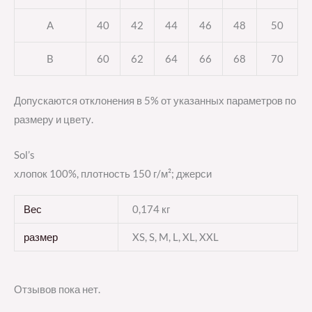
A
40
42
44
46
48
50
B
60
62
64
66
68
70
Допускаются отклонения в 5% от указанных параметров по
размеру и цвету.
Sol’s
хлопок 100%, плотность 150 г/м²; джерси
Вес
0,174 кг
размер
XS, S, M, L, XL, XXL
Отзывов пока нет.