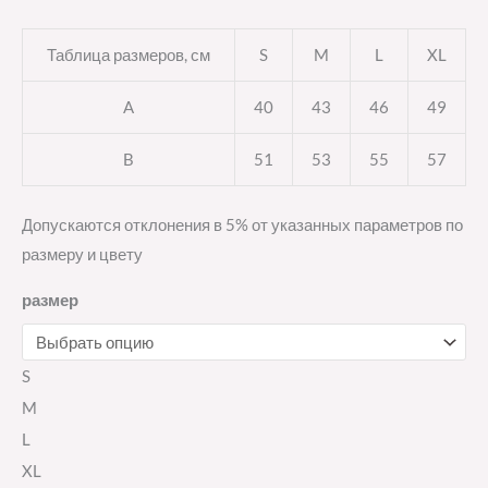
Таблица размеров, см
S
M
L
XL
A
40
43
46
49
B
51
53
55
57
Допускаются отклонения в 5% от указанных параметров по
размеру и цвету
размер
S
M
L
XL