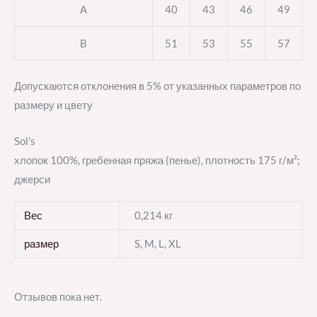
A
40
43
46
49
B
51
53
55
57
Допускаются отклонения в 5% от указанных параметров по
размеру и цвету
Sol’s
хлопок 100%, гребенная пряжа (пенье), плотность 175 г/м²;
джерси
Вес
0,214 кг
размер
S, M, L, XL
Отзывов пока нет.