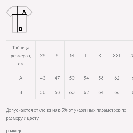
Таблица
размеров,
XS
S
M
L
XL
XXL
3
см
A
43
47
50
54
58
62
B
56
58
60
62
64
66
Допускаются отклонения в 5% от указанных параметров по
размеру и цвету
размер