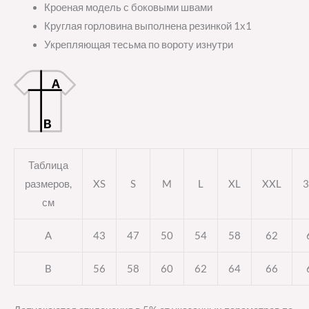
Кроеная модель с боковыми швами
Круглая горловина выполнена резинкой 1х1
Укрепляющая тесьма по вороту изнутри
Таблица
размеров,
XS
S
M
L
XL
XXL
3
см
A
43
47
50
54
58
62
B
56
58
60
62
64
66