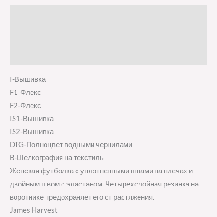
Описание
Детали
Отзывы (0)
I-Вышивка
F1-Флекс
F2-Флекс
IS1-Вышивка
IS2-Вышивка
DTG-Полноцвет водными чернилами
B-Шелкография на текстиль
Женская футболка с уплотненными швами на плечах и
двойным швом с эластаном. Четырехслойная резинка на
воротнике предохраняет его от растяжения.
James Harvest