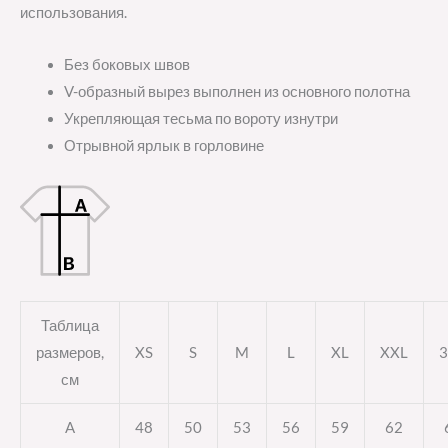
использования.
Без боковых швов
V-образный вырез выполнен из основного полотна
Укрепляющая тесьма по вороту изнутри
Отрывной ярлык в горловине
Таблица
размеров,
XS
S
M
L
XL
XXL
3
см
A
48
50
53
56
59
62