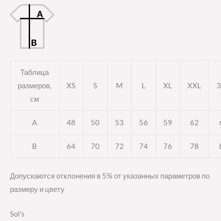
Таблица
размеров,
XS
S
M
L
XL
XXL
3
см
A
48
50
53
56
59
62
B
64
70
72
74
76
78
Допускаются отклонения в 5% от указанных параметров по
размеру и цвету
Sol’s