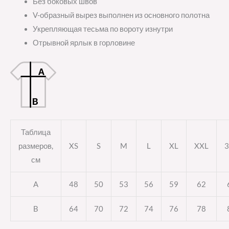
Без боковых швов
V-образный вырез выполнен из основного полотна
Укрепляющая тесьма по вороту изнутри
Отрывной ярлык в горловине
Таблица
размеров,
XS
S
M
L
XL
XXL
3
см
A
48
50
53
56
59
62
B
64
70
72
74
76
78