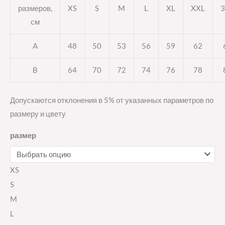
размеров,
XS
S
M
L
XL
XXL
3
см
A
48
50
53
56
59
62
B
64
70
72
74
76
78
Допускаются отклонения в 5% от указанных параметров по
размеру и цвету
размер
XS
S
M
L