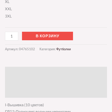
XL
XXL
3XL
В КОРЗИНУ
Артикул:
04765102
Категория:
Футболки
Описание
Детали
Отзывы (0)
I-Вышивка (10 цветов)
DTG2-Полноцвет водными чернилами