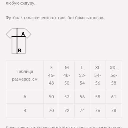
любую фигуру.
Футболка классического стиля без боковых швов.
S
M
L
XL
XXL
Таблица
46-
48-
52-
54-
56-
размеров, см
48
50
54
56
58
A
50
53
56
58
61
B
70
72
74
76
78
Допускаются отклонения в 5% от указанных параметров по