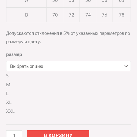
A
50
53
56
58
61
B
70
72
74
76
78
Допускаются отклонения в 5% от указанных параметров по
размеру и цвету.
размер
S
M
L
XL
XXL
В КОРЗИНУ