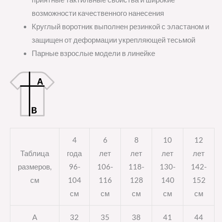
возможности качественного нанесения
Круглый воротник выполнен резинкой с эластаном и
защищен от деформации укрепляющей тесьмой
Парные взрослые модели в линейке
4
6
8
10
12
Таблица
года
лет
лет
лет
лет
размеров,
96-
106-
118-
130-
142-
см
104
116
128
140
152
см
см
см
см
см
A
32
35
38
41
44