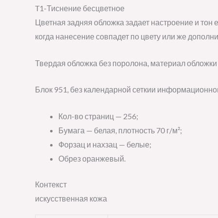
T1-Тиснение бесцветное
Цветная задняя обложка задает настроение и тон е
когда нанесение совпадет по цвету или же дополни
Твердая обложка без поролона, материал обложки 
Блок 951, без календарной сеткии информационног
Кол-во страниц — 256;
Бумага — белая, плотность 70 г/м²;
Форзац и нахзац — белые;
Обрез оранжевый.
Контекст
искусственная кожа