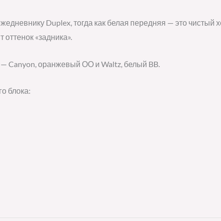
жедневнику Duplex, тогда как белая передняя — это чистый х
т оттенок «задника».
— Canyon, оранжевый ОО и Waltz, белый BB.
о блока: