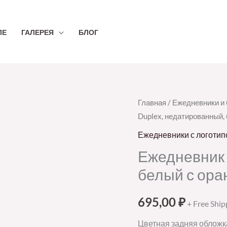
ЛЕ
ГАЛЕРЕЯ
БЛОГ
Количество
Главная
/
Ежедневники и
Duplex, недатированный,
товара
Ежедневник
Ежедневники с логоти
Duplex,
Ежедневник 
недатированный,
белый с ор
белый
с
695,00
₽
+ Free Ship
оранжевым
Цветная задняя обложка