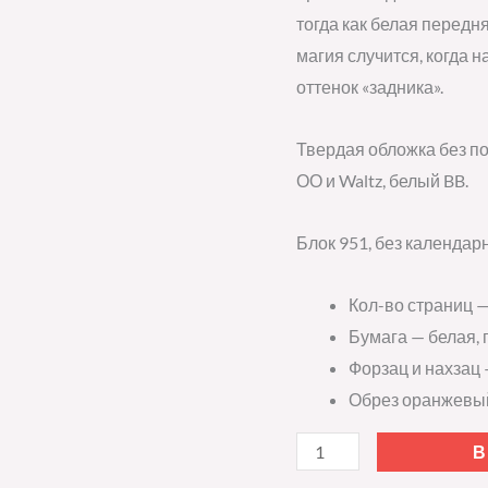
тогда как белая передн
магия случится, когда 
оттенок «задника».
Твердая обложка без п
ОО и Waltz, белый BB.
Блок 951, без календар
Кол-во страниц —
Бумага — белая, п
Форзац и нахзац 
Обрез оранжевы
В