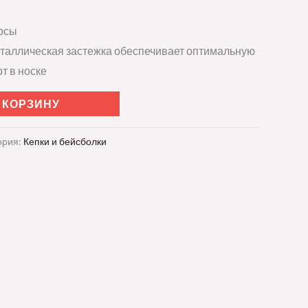
рсы
таллическая застежка обеспечивает оптимальную
т в носке
 КОРЗИНУ
ория:
Кепки и бейсболки