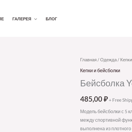
ЛЕ
ГАЛЕРЕЯ
БЛОГ
Количество
Главная
/
Одежда
/
Кепки
товара
Кепки и бейсболки
Бейсболка
Бейсболка Y
Yonkers,
темно-
485,00
₽
+ Free Ship
синяя
Модель бейсболки с 5 
между спортивной функ
выполнена из плотного