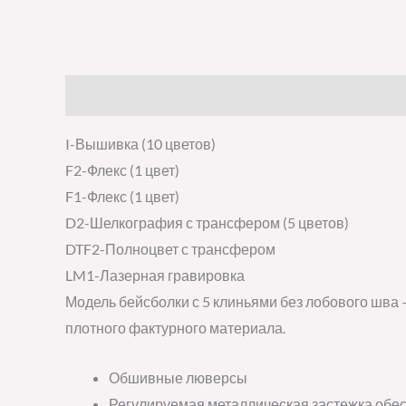
Описание
Детали
Отзывы (0)
I-Вышивка (10 цветов)
F2-Флекс (1 цвет)
F1-Флекс (1 цвет)
D2-Шелкография с трансфером (5 цветов)
DTF2-Полноцвет с трансфером
LM1-Лазерная гравировка
Модель бейсболки с 5 клиньями без лобового шва
плотного фактурного материала.
Обшивные люверсы
Регулируемая металлическая застежка обес