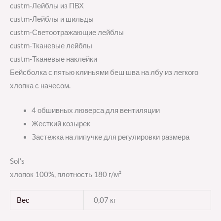
custm-Лейблы из ПВХ
custm-Лейблы и шильды
custm-Светоотражающие лейблы
custm-Тканевые лейблы
custm-Тканевые наклейки
Бейсболка с пятью клиньями беш шва на лбу из легкого
хлопка с начесом.
4 обшивных люверса для вентиляции
Жесткий козырек
Застежка на липучке для регулировки размера
Sol’s
хлопок 100%, плотность 180 г/м²
Вес
0,07 кг